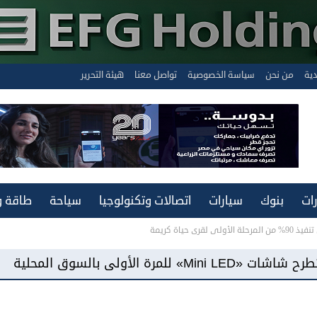
دية
من نحن
سياسة الخصوصية
تواصل معنا
هيئة التحرير
ات
بنوك
سيارات
اتصالات وتكنولوجيا
سياحة
طاقة و
ى حياة كريمة
«فيفو مصر» تطرح هاتف «Y500» ببطارية سعة 8100 مللي أمبير وشاشة