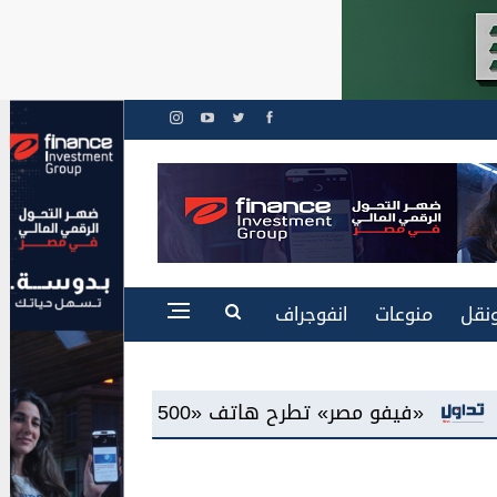
نقل
منوعات
انفوجراف
 «AMOLED»