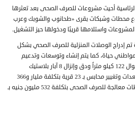
رئاسية أحيت مشروعات للصرف الصحى بعد تعثرها
ع محطات وشبكات بقرى «طحانوب والشوبك وعرب
لمشروعات واستلامها قريبًا ودخولها حيز التشغيل.
ية تم إدراج الوصلات المنزلية للصرف الصحي بشكل
مواطني حياة، كما يتم إنشاء وتوسعات وتدعيم
وإحلال وتجديد شبكات مياه الشرب بأطوال 122 كيلو متراً ودق وإنزال 8 آبار بلاستيك
بطلمبات غاطسة 60 لتر ثانية وتوريد معدات وتغيير محابس بـ 23 قرية بتكلفة مليار و366
مليون جنيه بالإضافة إلى إنشاء 3 محطات معالجة للصرف الصحى بتكلفة 532 مليون جنيه بـ