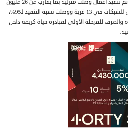
وأشار، إلى أن في مركز شبين القناطر تم تنفيذ أعمال وصلت منزلية بما يقارب من 26 مليون
جنيه، كما تم تنفيذ أعمال المد والإحلال للشبكات في 13 قرية ووصلت نسبة التنفيذ لـ95%،
ه والصرف للمرحلة الأولى لمبادرة حياة كريمة داخل