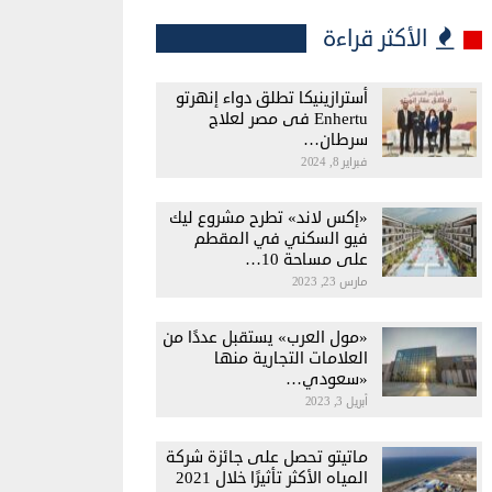
الأكثر قراءة
أسترازينيكا تطلق دواء إنهرتو
Enhertu فى مصر لعلاج
سرطان…
فبراير 8, 2024
«إكس لاند» تطرح مشروع ليك
فيو السكني في المقطم
على مساحة 10…
مارس 23, 2023
«مول العرب» يستقبل عددًا من
العلامات التجارية منها
«سعودي…
أبريل 3, 2023
ماتيتو تحصل على جائزة شركة
المياه الأكثر تأثيرًا خلال 2021