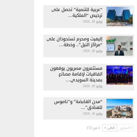
“عربية للتنمية” تحصل على
ترخيص “الملكية…
يوليو 28, 2026
إليفيت ومحرم تستحوذان على
“مراكز النيل”.. وخطة…
يوليو 20, 2026
مستثمرون مصريون يوقعون
اتفاقيات لإقامة مصانع
بمدينة السويدي…
يوليو 19, 2026
“مدن القابضة” و”ناموس
للفنادق”…
يوليو 16, 2026
1 من 172
السابق
التالي