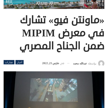
«ماونتن فيو» تشارك
في معرض MIPIM
ضمن الجناح المصري
أخبار
عقارات
في
مارس 21, 2022
بواسطة
عبدالله محمد