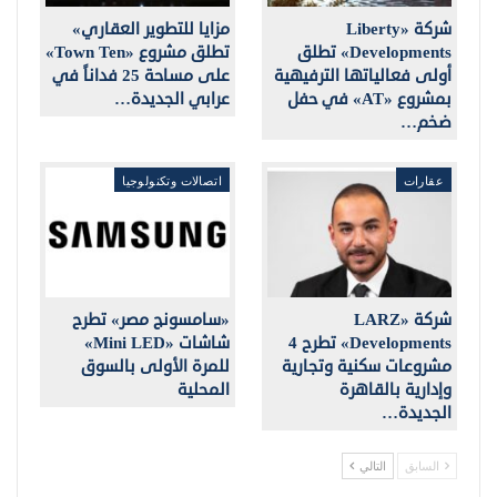
شركة «Liberty
مزايا للتطوير العقاري»
Developments» تطلق
تطلق مشروع «Town Ten»
أولى فعالياتها الترفيهية
على مساحة 25 فداناً في
بمشروع «AT» في حفل
عرابي الجديدة…
ضخم…
عقارات
اتصالات وتكنولوجيا
شركة «LARZ
«سامسونج مصر» تطرح
Developments» تطرح 4
شاشات «Mini LED»
مشروعات سكنية وتجارية
للمرة الأولى بالسوق
وإدارية بالقاهرة
المحلية
الجديدة…
السابق
التالي