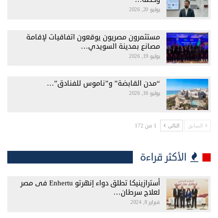
يوليو 20, 2026
مستثمرون مصريون يوقعون اتفاقيات لإقامة
مصانع بمدينة السويدي…
يوليو 19, 2026
“مدن القابضة” و”ناموس للفنادق”…
يوليو 16, 2026
1 من 172
السابق
التالي
الأكثر قراءة
أسترازينيكا تطلق دواء إنهرتو Enhertu فى مصر
لعلاج سرطان…
فبراير 8, 2024