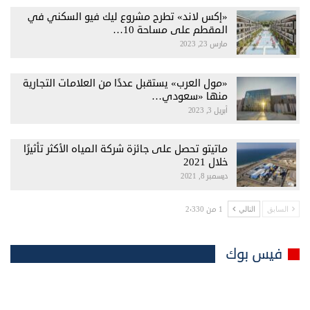
«إكس لاند» تطرح مشروع ليك فيو السكني في
المقطم على مساحة 10…
مارس 23, 2023
«مول العرب» يستقبل عددًا من العلامات التجارية
منها «سعودي…
أبريل 3, 2023
ماتيتو تحصل على جائزة شركة المياه الأكثر تأثيرًا
خلال 2021
ديسمبر 8, 2021
1 من 2٬330
السابق
التالي
فيس بوك