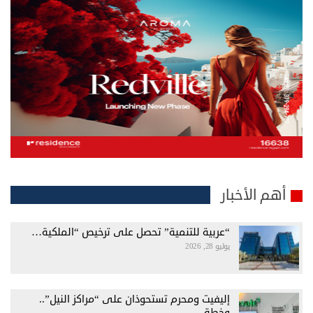
أهم الأخبار
“عربية للتنمية” تحصل على ترخيص “الملكية…
يوليو 28, 2026
إليفيت ومحرم تستحوذان على “مراكز النيل”..
وخطة…