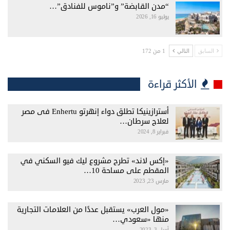
“مدن القابضة” و”ناموس للفنادق”…
يوليو 16, 2026
1 من 172
السابق
التالي
الأكثر قراءة
أسترازينيكا تطلق دواء إنهرتو Enhertu فى مصر
لعلاج سرطان…
فبراير 8, 2024
«إكس لاند» تطرح مشروع ليك فيو السكني في
المقطم على مساحة 10…
مارس 23, 2023
«مول العرب» يستقبل عددًا من العلامات التجارية
منها «سعودي…
أبريل 3, 2023