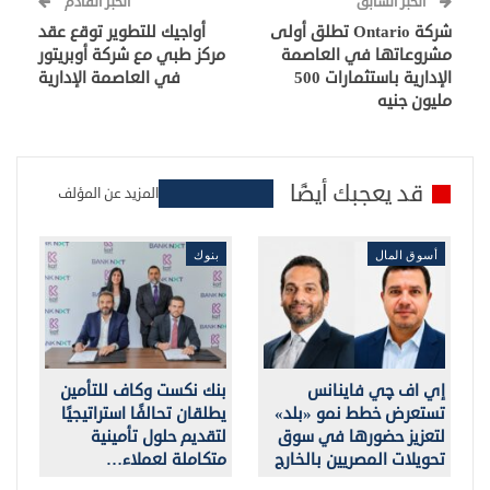
الخبر السابق
الخبر القادم
شركة Ontario تطلق أولى
أواجيك للتطوير توقع عقد
مشروعاتها في العاصمة
مركز طبي مع شركة أوبريتور
الإدارية باستثمارات 500
في العاصمة الإدارية
مليون جنيه
قد يعجبك أيضًا
المزيد عن المؤلف
أسوق المال
بنوك
إي اف چي فاينانس
بنك نكست وكاف للتأمين
تستعرض خطط نمو «بلد»
يطلقان تحالفًا استراتيجيًا
لتعزيز حضورها في سوق
لتقديم حلول تأمينية
تحويلات المصريين بالخارج
متكاملة لعملاء…