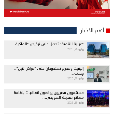
أهم الأخبار
“عربية للتنمية” تحصل على ترخيص “الملكية…
يوليو 28, 2026
إليفيت ومحرم تستحوذان على “مراكز النيل”..
وخطة…
يوليو 20, 2026
مستثمرون مصريون يوقعون اتفاقيات لإقامة
مصانع بمدينة السويدي…
يوليو 19, 2026