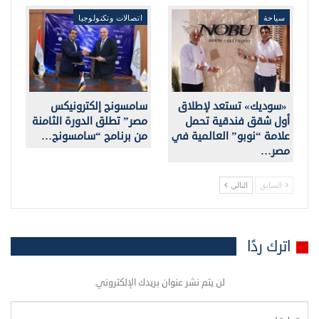
سياحة
اتصالات وتكنولوجيا
«سوديك» تستعد لإطلاق
سامسونج إلكترونيكس
أول شقق فندقية تحمل
مصر” تطلق الدورة الثامنة
علامة “نوبو” العالمية في
من برنامج “سامسونج…
مصر…
السابق
التالي
اترك ردًا
لن يتم نشر عنوان بريدك الإلكتروني.