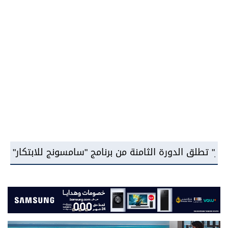
ة من برنامج "سامسونج للابتكار" وتوقع شراكة مع جامعة م