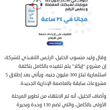
وقال وليد منسوب الخليل، اﻟرﺋﯾس اﻟﺗﻧﻔﯾذي للشركة،
إن مشروع “إيكلا” يتم تنفيذه بالكامل بتكلفة
استثمارية تبلغ 300 مليون جنيه، ويأتي بعد إطلاق 5
مشروعات سابقة بالعاصمة الإدارية الجديدة.
وأضاف الخليل، أنه تم الانتهاء من تطوير المرحلة
الأولى بالكامل، والتي تضم 130 وحدة وبحيرة