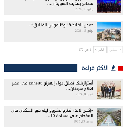
مصانع بمدينة السويدي…
يوليو 19, 2026
“مدن القابضة” و”ناموس للفنادق”…
يوليو 16, 2026
1 من 172
السابق
التالي
الأكثر قراءة
أسترازينيكا تطلق دواء إنهرتو Enhertu فى مصر
لعلاج سرطان…
فبراير 8, 2024
«إكس لاند» تطرح مشروع ليك فيو السكني في
المقطم على مساحة 10…
مارس 23, 2023