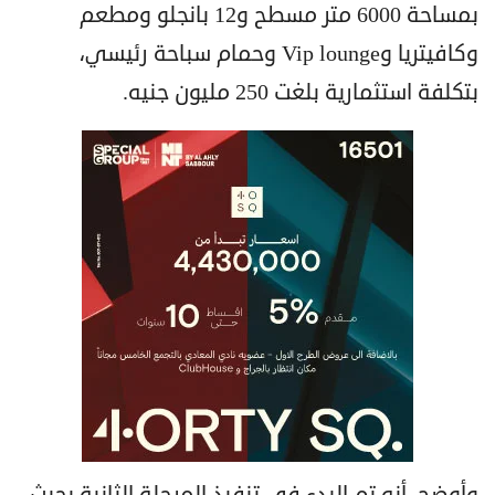
بمساحة 6000 متر مسطح و12 بانجلو ومطعم
وكافيتريا وVip lounge وحمام سباحة رئيسي،
بتكلفة استثمارية بلغت 250 مليون جنيه.
وأوضح، أنه تم البدء في تنفيذ المرحلة الثانية بحيث