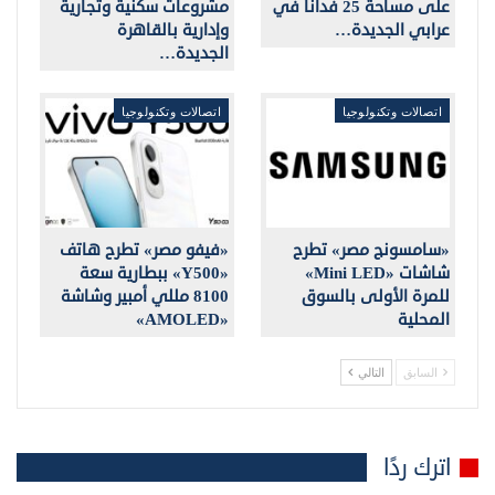
على مساحة 25 فداناً في
مشروعات سكنية وتجارية
عرابي الجديدة…
وإدارية بالقاهرة
الجديدة…
اتصالات وتكنولوجيا
اتصالات وتكنولوجيا
«سامسونج مصر» تطرح
«فيفو مصر» تطرح هاتف
شاشات «Mini LED»
«Y500» ببطارية سعة
للمرة الأولى بالسوق
8100 مللي أمبير وشاشة
المحلية
«AMOLED»
السابق
التالي
اترك ردًا