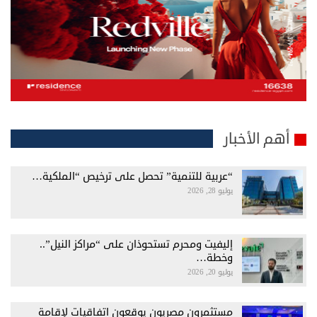
أهم الأخبار
“عربية للتنمية” تحصل على ترخيص “الملكية…
يوليو 28, 2026
إليفيت ومحرم تستحوذان على “مراكز النيل”..
وخطة…
يوليو 20, 2026
مستثمرون مصريون يوقعون اتفاقيات لإقامة