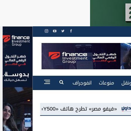
نقل
منوعات
انفوجراف
A»