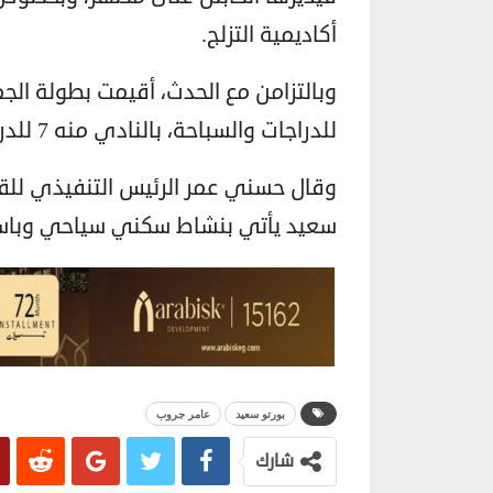
أكاديمية التزلج.
للدراجات والسباحة، بالنادي منه 7 للدراجات.
وقال حسني عمر الرئيس التنفيذي للقط
سعيد يأتي بنشاط سكني سياحي وباستثمارات 3 مليارات جنيه على م
بورتو سعيد
عامر جروب
شارك