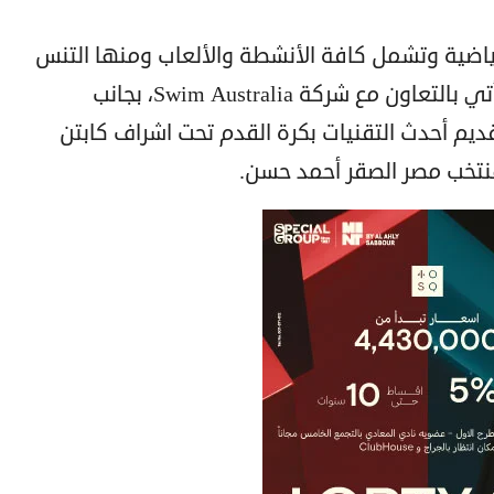
رياضية وتشمل كافة الأنشطة والألعاب ومنها التنس
ويديرها Coachium، والسباحة والتي تأتي بالتعاون مع شركة Swim Australia، بجانب
قديم أحدث التقنيات بكرة القدم تحت اشراف كابتن
نتخب مصر الصقر أحمد حسن.