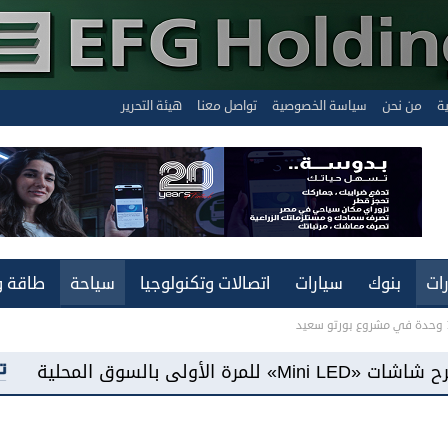
ية
من نحن
سياسة الخصوصية
تواصل معنا
هيئة التحرير
ات
بنوك
سيارات
اتصالات وتكنولوجيا
سياحة
طاقة و
«فيفو مصر» تطرح هاتف «Y500» ببطارية سعة 8100 مللي أمبير وشاشة «MOLED