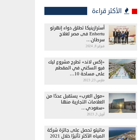
الأكثر قراءة
أسترازينيكا تطلق دواء إنهرتو
Enhertu فى مصر لعلاج
سرطان…
فبراير 8, 2024
«إكس لاند» تطرح مشروع ليك
فيو السكني في المقطم
على مساحة 10…
مارس 23, 2023
«مول العرب» يستقبل عددًا من
العلامات التجارية منها
«سعودي…
أبريل 3, 2023
ماتيتو تحصل على جائزة شركة
المياه الأكثر تأثيرًا خلال 2021