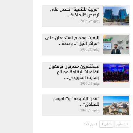
“عربية للتنمية” تحصل على
ترخيص “الملكية…
يوليو 28, 2026
إليفيت ومحرم تستحوذان على
“مراكز النيل”.. وخطة…
يوليو 20, 2026
مستثمرون مصريون يوقعون
اتفاقيات لإقامة مصانع
بمدينة السويدي…
يوليو 19, 2026
“مدن القابضة” و”ناموس
للفنادق”…
يوليو 16, 2026
1 من 172
السابق
التالي