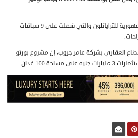
وبالتزامن مع الحدث، أقيمت بطولة الجمهورية للتراياثلون والتي شملت على 9 سباقات
اع العقاري بشركة عامر جروب، إن مشروع بورتو
ساحة 100 فدان.