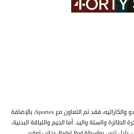
أما على صعيد رياضة الجودو والتايكوندو والكاراتيه، فقد تم التعاون مع Sportex، بالإضافة
الطائرة والسلة واليد. أما الجيم واللياقة البدنية،
فيديرها الكابتن على مظهر، وبخصوص، بادل تنس بواسطة Padel Pod، بجانب توفير