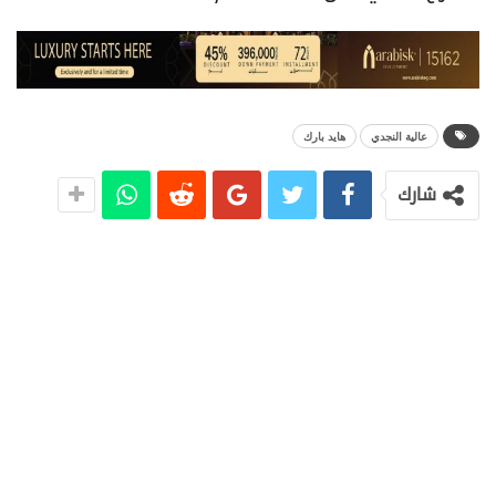
عالية النجدي
هايد بارك
شارك