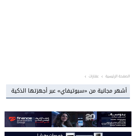
الصفحة الرئيسية
عقارات
شركة «DAC Construction» تطلق «أركلاين للتطوير العقاري» في مصر وتستعد للإعلان عن محفظة مشروعات كبرى