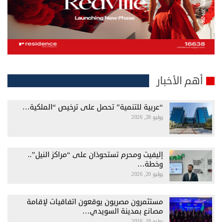
أهم الأخبار
“عربية للتنمية” تحصل على ترخيص “الملكية…
يوليو 28, 2026
إليفيت ومحرم تستحوذان على “مراكز النيل”..
وخطة…
يوليو 20, 2026
مستثمرون مصريون يوقعون اتفاقيات لإقامة
مصانع بمدينة السويدي…
يوليو 19, 2026