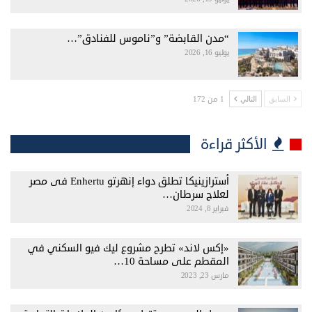
“مدن القابضة” و”ناموس للفنادق”…
يوليو 16, 2026
1 من 172
السابق
التالي
الأكثر قراءة
أسترازينيكا تطلق دواء إنهرتو Enhertu فى مصر
لعلاج سرطان…
فبراير 8, 2024
«إكس لاند» تطرح مشروع ليك فيو السكني في
المقطم على مساحة 10…
مارس 23, 2023