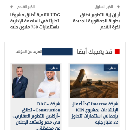
الخبر السابق
الخبر القادم
أر إن إية للتطوير تطلق
UDG للتنمية تُطلق مشروعًا
بطولة الجمهورية الجديدة
تجاريًا في العاصمة الإدارية
لكرة القدم
باستثمارات 750 مليون جنيه
قد يعجبك أيضًا
المزيد عن المؤلف
عقارات
عقارات
شركة Imarrae تبدأ أعمال
شركة «DAC
الإنشاءات بمشروع KIN
Construction» تطلق
بإجمالي استثمارات تتجاوز
«أركلاين للتطوير العقاري»
22 مليار جنيه
في مصر وتستعد للإعلان
عن محفظة…