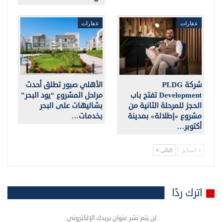
عقارات
عقارات
شركة PLDG
الأهلي صبور تطلق أحدث
Development تفتح باب
مراحل المشروع “يود البحر”
الحجز للمرحلة الثانية من
بشاليهات على البحر
مشروع «إطلالة» بمدينة
بخدمات…
أكتوبر…
السابق
التالي
اترك ردًا
لن يتم نشر عنوان بريدك الإلكتروني.