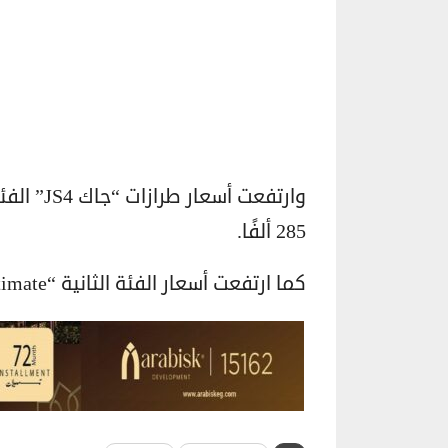
285 ألفًا.
كما ارتفعت أسعار الفئة الثانية “Ultimate” إلى 325 ألف جنيه، مقابل 305 آلاف.