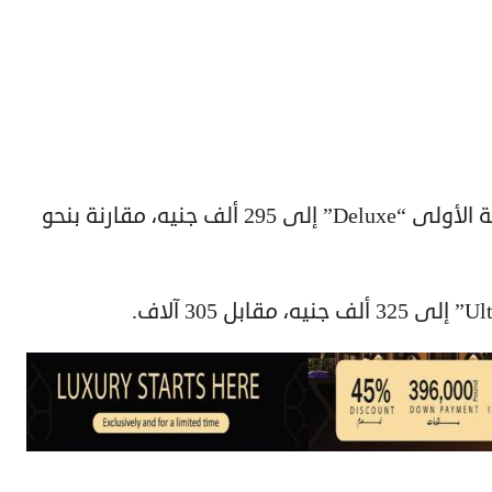
وارتفعت أسعار طرازات “جاك JS4” الفئة الأولى “Deluxe” إلى 295 ألف جنيه، مقارنة بنحو