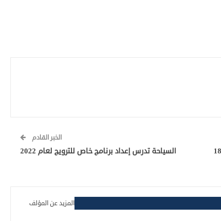
الخبر القادم
 الدين: ندرس توفير لقاحات للأعمار أقل من 18
السياحة تدرس إعداد برنامج خاص للترويج لعام 2022
المزيد عن المؤلف