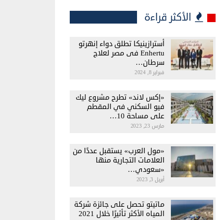
الأكثر قراءة
أسترازينيكا تطلق دواء إنهرتو
Enhertu فى مصر لعلاج
سرطان…
فبراير 8, 2024
«إكس لاند» تطرح مشروع ليك
فيو السكني في المقطم
على مساحة 10…
مارس 23, 2023
«مول العرب» يستقبل عددًا من
العلامات التجارية منها
«سعودي…
أبريل 3, 2023
ماتيتو تحصل على جائزة شركة
المياه الأكثر تأثيرًا خلال 2021