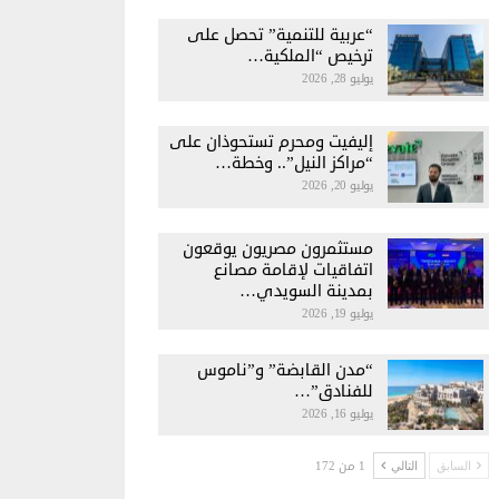
“عربية للتنمية” تحصل على
ترخيص “الملكية…
يوليو 28, 2026
إليفيت ومحرم تستحوذان على
“مراكز النيل”.. وخطة…
يوليو 20, 2026
مستثمرون مصريون يوقعون
اتفاقيات لإقامة مصانع
بمدينة السويدي…
يوليو 19, 2026
“مدن القابضة” و”ناموس
للفنادق”…
يوليو 16, 2026
1 من 172
السابق
التالي