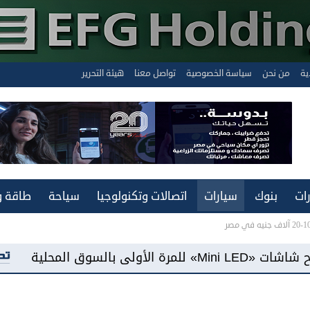
ية
من نحن
سياسة الخصوصية
تواصل معنا
هيئة التحرير
ات
بنوك
سيارات
اتصالات وتكنولوجيا
سياحة
طاقة و
«فيفو مصر» تطرح هاتف «Y500» ببطارية سعة 8100 مللي أمبير وشاشة «AMOLED»