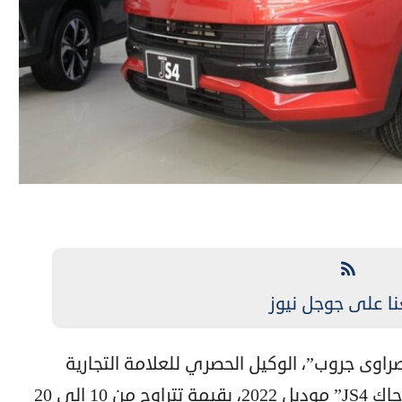
نا على جوجل نيوز
راوى جروب”، الوكيل الحصري للعلامة التجارية
“جاك” في مصر، زيادة أسعار سيارات “جاك JS4” موديل 2022، بقيمة تتراوح من 10 إلى 20