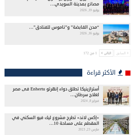
مصانع بمدينة السويدي…
يوليو 19, 2026
“مدن القابضة” و”ناموس للفنادق”…
يوليو 16, 2026
1 من 172
السابق
التالي
الأكثر قراءة
أسترازينيكا تطلق دواء إنهرتو Enhertu فى مصر
لعلاج سرطان…
فبراير 8, 2024
«إكس لاند» تطرح مشروع ليك فيو السكني في
المقطم على مساحة 10…
مارس 23, 2023