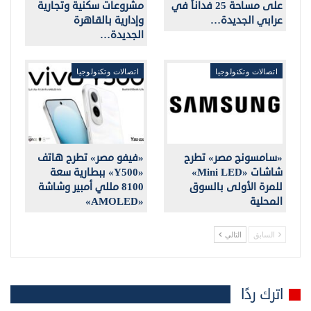
على مساحة 25 فداناً في
مشروعات سكنية وتجارية
عرابي الجديدة…
وإدارية بالقاهرة
الجديدة…
اتصالات وتكنولوجيا
اتصالات وتكنولوجيا
«سامسونج مصر» تطرح
«فيفو مصر» تطرح هاتف
شاشات «Mini LED»
«Y500» ببطارية سعة
للمرة الأولى بالسوق
8100 مللي أمبير وشاشة
المحلية
«AMOLED»
السابق
التالي
اترك ردًا