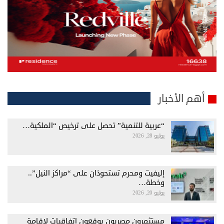
أهم الأخبار
“عربية للتنمية” تحصل على ترخيص “الملكية…
يوليو 28, 2026
إليفيت ومحرم تستحوذان على “مراكز النيل”..
وخطة…
يوليو 20, 2026
مستثمرون مصريون يوقعون اتفاقيات لإقامة