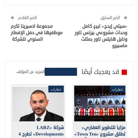
الخبر السابق
الخبر القادم
«سيتي إيدج» تبيع كامل
مجموعة لاسيرينا تكرم
وحدات مشروعي بيزنس تاور
موظفيها في حفل الإفطار
ونايل هايتس تاور بمثلث
السنوي للشركة
ماسبيرو
قد يعجبك أيضًا
المزيد عن المؤلف
عقارات
عقارات
مزايا للتطوير العقاري»
شركة «LARZ
تطلق مشروع «Town Ten»
Developments» تطرح 4