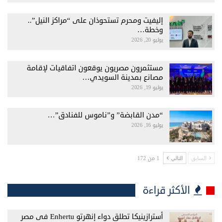
إليفيت ومحرم تستحوذان على “مراكز النيل”..
وخطة…
يوليو 20, 2026
مستثمرون مصريون يوقعون اتفاقيات لإقامة
مصانع بمدينة السويدي…
يوليو 19, 2026
“مدن القابضة” و”ناموس للفنادق”…
يوليو 16, 2026
1 من 172
السابق
التالي
الأكثر قراءة
أسترازينيكا تطلق دواء إنهرتو Enhertu فى مصر