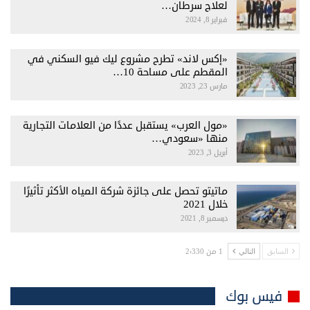
لعلاج سرطان…
فبراير 8, 2024
«إكس لاند» تطرح مشروع ليك فيو السكني في
المقطم على مساحة 10…
مارس 23, 2023
«مول العرب» يستقبل عددًا من العلامات التجارية
منها «سعودي…
أبريل 3, 2023
ماتيتو تحصل على جائزة شركة المياه الأكثر تأثيرًا
خلال 2021
ديسمبر 8, 2021
1 من 2٬330
السابق
التالي
فيس بوك