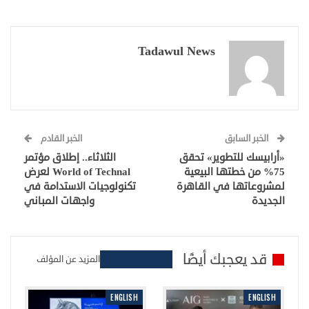
Tadawul News
الخبر السابق
الخبر القادم
«أرابيسك للتطوير» تحقق
الثلاثاء.. إطلاق مؤتمر
75% من خطتها البيعية
World of Technal لعرض
لمشروعاتها في القاهرة
تكنولوجيات الاستدامة في
الجديدة
واجهات المباني
قد يعجبك أيضًا
المزيد عن المؤلف
ENGLISH
ENGLISH