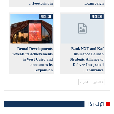
Footprint in…
campaign…
ENGLISH
ENGLISH
Remal Developments
Bank NXT and Kaf
reveals its achievements
Insurance Launch
in West Cairo and
Strategic Alliance to
announces its
Deliver Integrated
expansion…
Insurance…
السابق
التالي
اترك ردًا