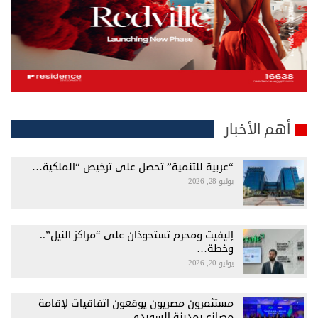
أهم الأخبار
“عربية للتنمية” تحصل على ترخيص “الملكية…
يوليو 28, 2026
إليفيت ومحرم تستحوذان على “مراكز النيل”..
وخطة…
يوليو 20, 2026
مستثمرون مصريون يوقعون اتفاقيات لإقامة
مصانع بمدينة السويدي…