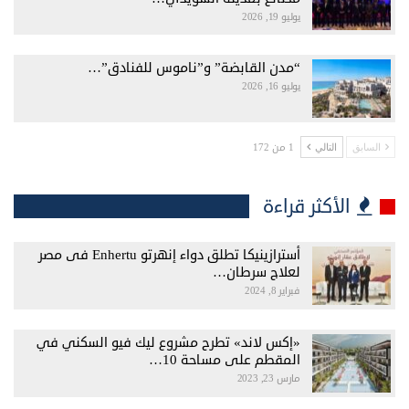
يوليو 19, 2026
“مدن القابضة” و”ناموس للفنادق”…
يوليو 16, 2026
1 من 172
السابق
التالي
الأكثر قراءة
أسترازينيكا تطلق دواء إنهرتو Enhertu فى مصر
لعلاج سرطان…
فبراير 8, 2024
«إكس لاند» تطرح مشروع ليك فيو السكني في
المقطم على مساحة 10…
مارس 23, 2023