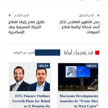
الخبر السابق
الخبر القادم
دبي للتطوير العقاري تختار
طارق صلاح رئيسًا لقطاع
أحمد شحاتة لرئاسة قطاع
التجزئة المصرفية ببنك
المبيعات
الإسكندرية
قد يعجبك أيضًا
المزيد عن المؤلف
ENGLISH
ENGLISH
EFG Finance Outlines
Marsoum Developments
Growth Plans for Balad
launches its “From Alex
as It Deepens Its
to West Cairo”