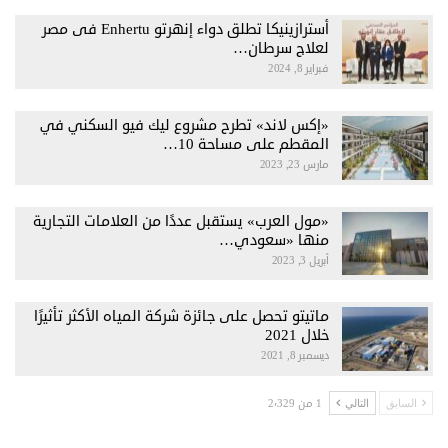
أسترازينيكا تطلق دواء إنهرتو Enhertu فى مصر
لعلاج سرطان…
فبراير 8, 2024
«إكس لاند» تطرح مشروع ليك فيو السكني في
المقطم على مساحة 10…
مارس 23, 2023
«مول العرب» يستقبل عددًا من العلامات التجارية
منها «سعودي…
أبريل 3, 2023
ماتيتو تحصل على جائزة شركة المياه الأكثر تأثيرًا
خلال 2021
ديسمبر 8, 2021
1 من 2٬329
السابق
التالي