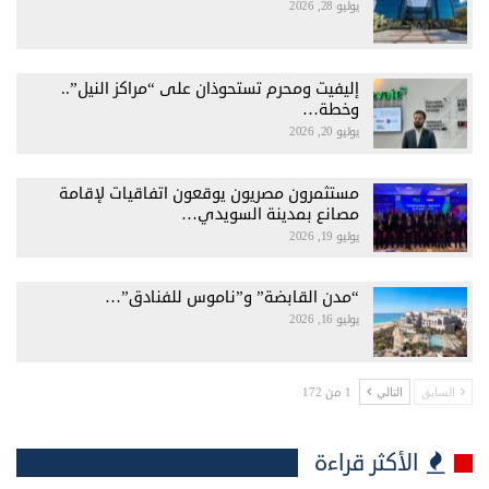
يوليو 28, 2026
إليفيت ومحرم تستحوذان على “مراكز النيل”..
وخطة…
يوليو 20, 2026
مستثمرون مصريون يوقعون اتفاقيات لإقامة
مصانع بمدينة السويدي…
يوليو 19, 2026
“مدن القابضة” و”ناموس للفنادق”…
يوليو 16, 2026
1 من 172
السابق
التالي
الأكثر قراءة