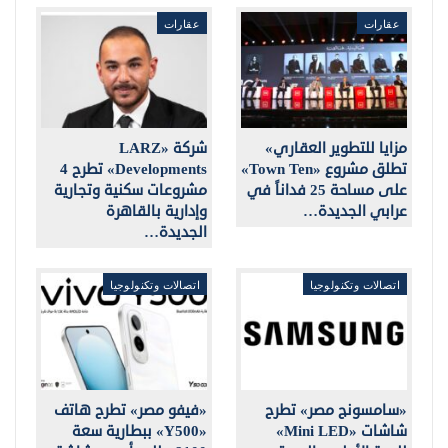
عقارات
عقارات
مزايا للتطوير العقاري»
شركة «LARZ
تطلق مشروع «Town Ten»
Developments» تطرح 4
على مساحة 25 فداناً في
مشروعات سكنية وتجارية
عرابي الجديدة…
وإدارية بالقاهرة
الجديدة…
اتصالات وتكنولوجيا
اتصالات وتكنولوجيا
«سامسونج مصر» تطرح
«فيفو مصر» تطرح هاتف
شاشات «Mini LED»
«Y500» ببطارية سعة