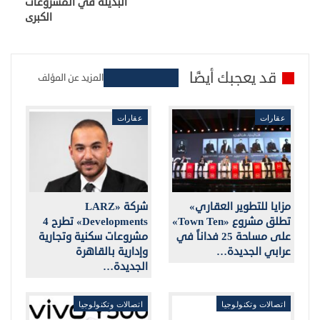
البديلة في المشروعات
الكبرى
قد يعجبك أيضًا
المزيد عن المؤلف
عقارات
عقارات
مزايا للتطوير العقاري»
شركة «LARZ
تطلق مشروع «Town Ten»
Developments» تطرح 4
على مساحة 25 فداناً في
مشروعات سكنية وتجارية
عرابي الجديدة…
وإدارية بالقاهرة
الجديدة…
اتصالات وتكنولوجيا
اتصالات وتكنولوجيا