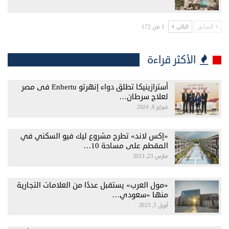
1 من 172
السابق
التالي
الأكثر قراءة
أسترازينيكا تطلق دواء إنهرتو Enhertu فى مصر
لعلاج سرطان…
فبراير 8, 2024
«إكس لاند» تطرح مشروع ليك فيو السكني في
المقطم على مساحة 10…
مارس 23, 2023
«مول العرب» يستقبل عددًا من العلامات التجارية
منها «سعودي…
أبريل 3, 2023