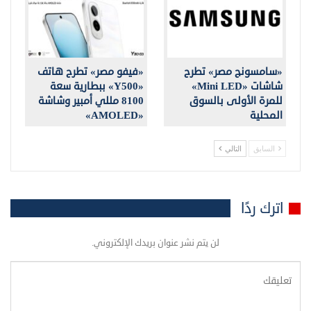
«سامسونج مصر» تطرح
«فيفو مصر» تطرح هاتف
شاشات «Mini LED»
«Y500» ببطارية سعة
للمرة الأولى بالسوق
8100 مللي أمبير وشاشة
المحلية
«AMOLED»
السابق
التالي
اترك ردًا
لن يتم نشر عنوان بريدك الإلكتروني.