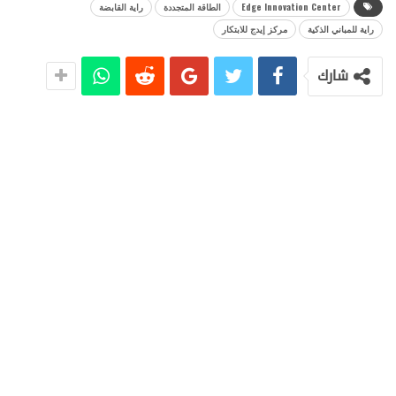
Edge Innovation Center
الطاقة المتجددة
راية القابضة
راية للمباني الذكية
مركز إيدج للابتكار
شارك