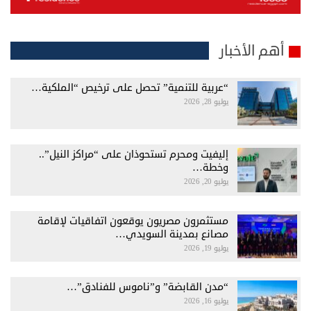
أهم الأخبار
“عربية للتنمية” تحصل على ترخيص “الملكية…
يوليو 28, 2026
إليفيت ومحرم تستحوذان على “مراكز النيل”..
وخطة…
يوليو 20, 2026
مستثمرون مصريون يوقعون اتفاقيات لإقامة
مصانع بمدينة السويدي…
يوليو 19, 2026
“مدن القابضة” و”ناموس للفنادق”…
يوليو 16, 2026