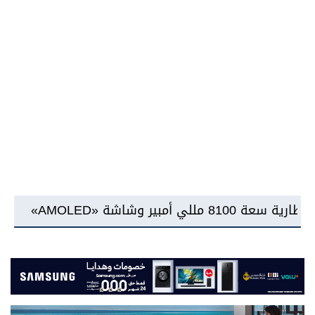
شركة RAKICT تعلن عن شراكة استراتيجية مع MCS لإطلاق محفظة التدريب الرسمية لكاسبرسكي