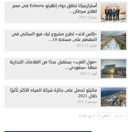
أسترازينيكا تطلق دواء إنهرتو Enhertu فى مصر
لعلاج سرطان…
فبراير 8, 2024
«إكس لاند» تطرح مشروع ليك فيو السكني في
المقطم على مساحة 10…
مارس 23, 2023
«مول العرب» يستقبل عددًا من العلامات التجارية
منها «سعودي…
أبريل 3, 2023
ماتيتو تحصل على جائزة شركة المياه الأكثر تأثيرًا
خلال 2021
ديسمبر 8, 2021
1 من 2٬332
السابق
التالي