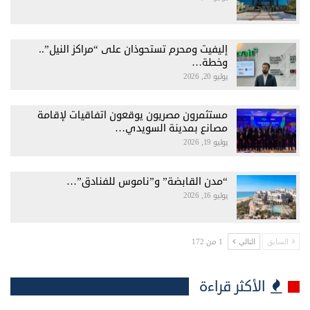
إليفيت ومحرم تستحوذان على “مراكز النيل”..
وخطة…
يوليو 20, 2026
مستثمرون مصريون يوقعون اتفاقيات لإقامة
مصانع بمدينة السويدي…
يوليو 19, 2026
“مدن القابضة” و”ناموس للفنادق”…
يوليو 16, 2026
1 من 172
السابق
التالي
الأكثر قراءة