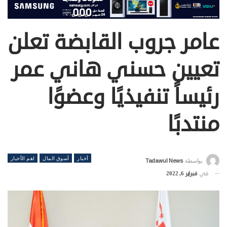
عامر جروب القابضة تعلن
تعيين حسني هاني عمر
رئيساً تنفيذيًا وعضوًا
منتدبًا
أخبار
أسوق المال
اهم الأخبار
بواسطة
Tadawul News
في
فبراير 6, 2022