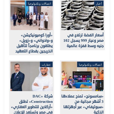
أخبار
اتصالات وتكنولوجيا
أسعار الفضة ترتفع في
«أورا كوميونيكيشن»
مصر وعيار 999 يسجل 102
و«وادواني» و«زويل»
جنيه وسط قفزة عالمية
يطلقون برنامجاً لتأهيل
الخريجين بقطاع التعهيد
اتصالات وتكنولوجيا
عقارات
«سامسونج» تمنح عملاءها
شركة «DAC
3 أشهر مجانية من
Construction» تطلق
«سبوتيفاي» عبر أجهزتها
«أركلاين للتطوير العقاري»
الذكية
في مصر وتستعد للإعلان