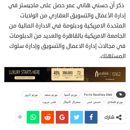
ذكر أن حسني هاني عمر حصل
على ماجيستر في
إدارة الأعمال والتسويق العقاري من الولايات
المتحدة الامريكية ودبلومة في الادارة المالية من
الجامعة الامريكية
بالقاهرة والعديد من الدبلومات
في
مجالات إدارة الاعمال والتسويق وإدارة سلوك
المستهلك.
Porto Vacation Club
بورتو المنيا
بورتو سعيد
بورتو كروز
بورتو للفنادق
حسني عمر
سنترال كابيتال
عامر جروب
شارك