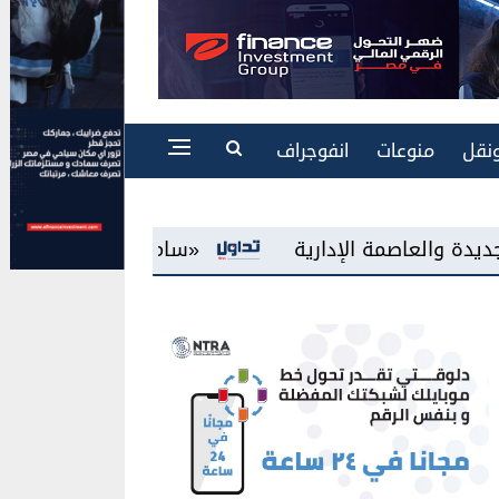
نقل
منوعات
انفوجراف
«سامسونج مصر» تطرح شاشات «Mini LED» للمرة الأولى بالسوق المحلية