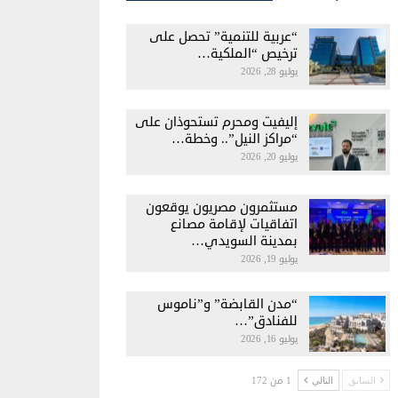
“عربية للتنمية” تحصل على
ترخيص “الملكية…
يوليو 28, 2026
إليفيت ومحرم تستحوذان على
“مراكز النيل”.. وخطة…
يوليو 20, 2026
مستثمرون مصريون يوقعون
اتفاقيات لإقامة مصانع
بمدينة السويدي…
يوليو 19, 2026
“مدن القابضة” و”ناموس
للفنادق”…
يوليو 16, 2026
1 من 172
السابق
التالي