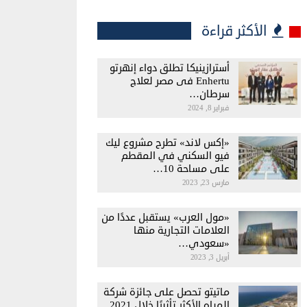
الأكثر قراءة
أسترازينيكا تطلق دواء إنهرتو
Enhertu فى مصر لعلاج
سرطان…
فبراير 8, 2024
«إكس لاند» تطرح مشروع ليك
فيو السكني في المقطم
على مساحة 10…
مارس 23, 2023
«مول العرب» يستقبل عددًا من
العلامات التجارية منها
«سعودي…
أبريل 3, 2023
ماتيتو تحصل على جائزة شركة
المياه الأكثر تأثيرًا خلال 2021