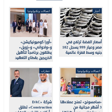
أخبار
اتصالات وتكنولوجيا
أسعار الفضة ترتفع في
«أورا كوميونيكيشن»
مصر وعيار 999 يسجل 102
و«وادواني» و«زويل»
جنيه وسط قفزة عالمية
يطلقون برنامجاً لتأهيل
الخريجين بقطاع التعهيد
اتصالات وتكنولوجيا
عقارات
«سامسونج» تمنح عملاءها
شركة «DAC
3 أشهر مجانية من
Construction» تطلق