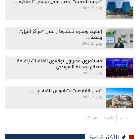
“عربية للتنمية” تحصل على ترخيص “الملكية…
يوليو 28, 2026
إليفيت ومحرم تستحوذان على “مراكز النيل”..
وخطة…
يوليو 20, 2026
مستثمرون مصريون يوقعون اتفاقيات لإقامة
مصانع بمدينة السويدي…
يوليو 19, 2026
“مدن القابضة” و”ناموس للفنادق”…
يوليو 16, 2026
1 من 172
السابق
التالي
الأكثر قراءة