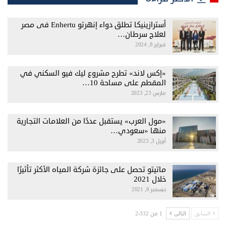
أسترازينيكا تطلق دواء إنهرتو Enhertu فى مصر
لعلاج سرطان…
فبراير 8, 2024
«إكس لاند» تطرح مشروع ليك فيو السكني في
المقطم على مساحة 10…
مارس 23, 2023
«مول العرب» يستقبل عددًا من العلامات التجارية
منها «سعودي…
أبريل 3, 2023
ماتيتو تحصل على جائزة شركة المياه الأكثر تأثيرًا
خلال 2021
ديسمبر 8, 2021
1 من 2٬332
السابق
التالي