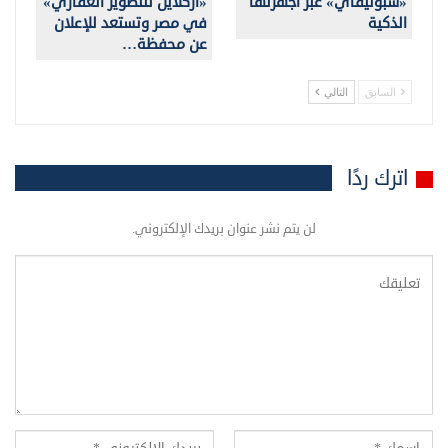
«سبوتيفاي» عبر أجهزتها
«أركلاين للتطوير العقاري»
الذكية
في مصر وتستعد للإعلان
عن محفظة…
السابق
التالي
اترك ردًا
لن يتم نشر عنوان بريدك الإلكتروني.