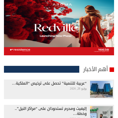
أهم الأخبار
“عربية للتنمية” تحصل على ترخيص “الملكية…
يوليو 28, 2026
إليفيت ومحرم تستحوذان على “مراكز النيل”..
وخطة…