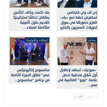
إي اف چي فاينانس
بنك نكست وكاف للتأمين
تستعرض خطط نمو «بلد»
يطلقان تحالفًا استراتيجيًا
لتعزيز حضورها في سوق
لتقديم حلول تأمينية
تحويلات المصريين بالخارج
متكاملة لعملاء…
سياحة
اتصالات وتكنولوجيا
«سوديك» تستعد لإطلاق
سامسونج إلكترونيكس
أول شقق فندقية تحمل
مصر” تطلق الدورة الثامنة
علامة “نوبو” العالمية في
من برنامج “سامسونج…
مصر…
السابق
التالي