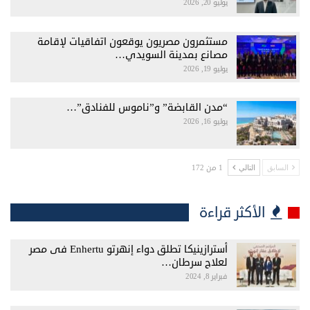
يوليو 20, 2026
مستثمرون مصريون يوقعون اتفاقيات لإقامة
مصانع بمدينة السويدي…
يوليو 19, 2026
“مدن القابضة” و”ناموس للفنادق”…
يوليو 16, 2026
1 من 172
السابق
التالي
الأكثر قراءة
أسترازينيكا تطلق دواء إنهرتو Enhertu فى مصر
لعلاج سرطان…
فبراير 8, 2024