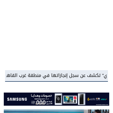
نجازاتها في منطقة غرب القاهرة...وتعلن ملامح خطتها ال