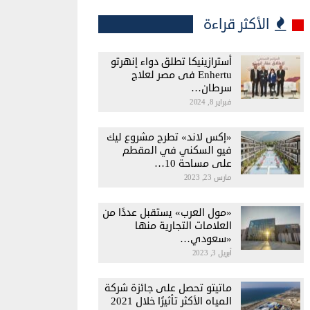
الأكثر قراءة
أسترازينيكا تطلق دواء إنهرتو
Enhertu فى مصر لعلاج
سرطان…
فبراير 8, 2024
«إكس لاند» تطرح مشروع ليك
فيو السكني في المقطم
على مساحة 10…
مارس 23, 2023
«مول العرب» يستقبل عددًا من
العلامات التجارية منها
«سعودي…
أبريل 3, 2023
ماتيتو تحصل على جائزة شركة
المياه الأكثر تأثيرًا خلال 2021