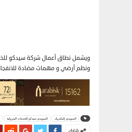
ويشمل نطاق أعمال شركة سيدكو للخدما
ونظم أرضي و مهمات مضادة للانفجار خلال 8 شهور من تاريخ بدء
السويدي إليكتريك
السويدي سيدكو للخدمات البترولية
شارك