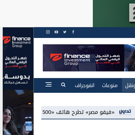
نقل
منوعات
انفوجراف
شاشة «AMOLED»