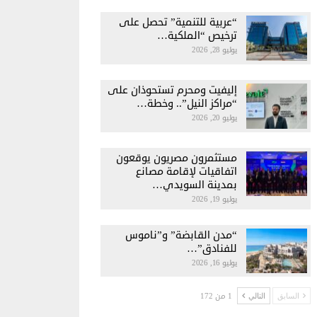
“عربية للتنمية” تحصل على
ترخيص “الملكية…
يوليو 28, 2026
إليفيت ومحرم تستحوذان على
“مراكز النيل”.. وخطة…
يوليو 20, 2026
مستثمرون مصريون يوقعون
اتفاقيات لإقامة مصانع
بمدينة السويدي…
يوليو 19, 2026
“مدن القابضة” و”ناموس
للفنادق”…
يوليو 16, 2026
1 من 172
السابق
التالي