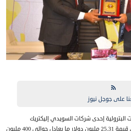
نا على جوجل نيوز
لبترولية إحدى شركات السويدي إليكتريك
(المملوكة بنسبة 97%)، عقدًا بإجمالي قيمة 25.31 مليون دولار ما يعادل حوالي 400 مليون