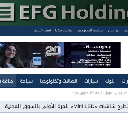
ية
من نحن
سياسة الخصوصية
تواصل معنا
هيئة التحرير
ات
بنوك
سيارات
اتصالات وتكنولوجيا
سياحة
طاقة و
لبترول بقيمة 400 مليون جنيه
«فيفو مصر» تطرح هاتف «Y500» ببطارية سعة 8100 مللي أمبير و