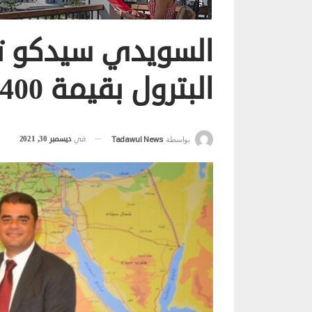
السويدي سيدكو تو
البترول بقيمة 400 مليون جنيه
في
ديسمبر 30, 2021
بواسطة
Tadawul News