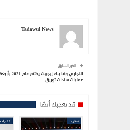
Tadawul News
الخبر السابق
التجاري وفا بنك إيجيبت يختتم عام 2021 بأرب
عمليات سندات توريق
قد يعجبك أيضًا
عقارات
عقارات