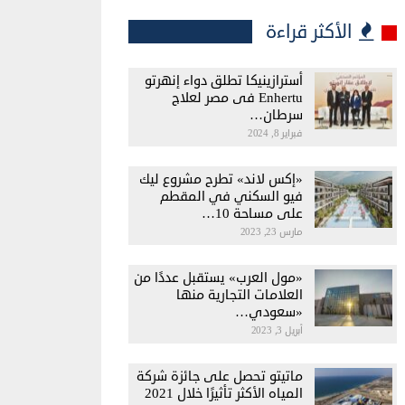
الأكثر قراءة
أسترازينيكا تطلق دواء إنهرتو
Enhertu فى مصر لعلاج
سرطان…
فبراير 8, 2024
«إكس لاند» تطرح مشروع ليك
فيو السكني في المقطم
على مساحة 10…
مارس 23, 2023
«مول العرب» يستقبل عددًا من
العلامات التجارية منها
«سعودي…
أبريل 3, 2023
ماتيتو تحصل على جائزة شركة
المياه الأكثر تأثيرًا خلال 2021