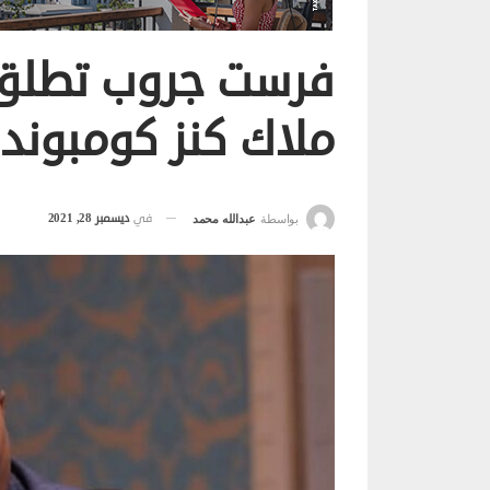
فرست جروب تطلق ب
ملاك كنز كومبوند
في
ديسمبر 28, 2021
بواسطة
عبدالله محمد