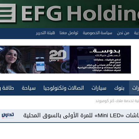
دية
من نحن
سياسة الخصوصية
تواصل معنا
هيئة التحرير
ات
بنوك
سيارات
اتصالات وتكنولوجيا
سياحة
طاقة و
ية لخدمة ملاك كنز كومبوند
«فيفو مصر» تطرح هاتف «Y500» ببطارية سعة 8100 مللي أمبير وشاشة «AMOLED»