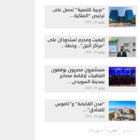
“عربية للتنمية” تحصل على
ترخيص “الملكية…
يوليو 28, 2026
إليفيت ومحرم تستحوذان على
“مراكز النيل”.. وخطة…
يوليو 20, 2026
مستثمرون مصريون يوقعون
اتفاقيات لإقامة مصانع
بمدينة السويدي…
يوليو 19, 2026
“مدن القابضة” و”ناموس
للفنادق”…
يوليو 16, 2026
1 من 172
السابق
التالي