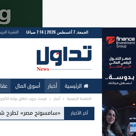
الجمعة, 7 أغسطس 2026 | 7:14 صباحًا
النشرة البري
الرئيسية
أخبار
أسوق المال
عقار
الصفحة الرئيسية
أخبار
فرست جروب تطلق بوابة الكترون
ENGLISH
«سامسونج مصر» تطرح شاشات «Mini LED» للمرة الأولى بالسوق المحلية
آخر الأخبار