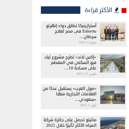
الأكثر قراءة
أسترازينيكا تطلق دواء إنهرتو
Enhertu فى مصر لعلاج
سرطان…
فبراير 8, 2024
«إكس لاند» تطرح مشروع ليك
فيو السكني في المقطم
على مساحة 10…
مارس 23, 2023
«مول العرب» يستقبل عددًا من
العلامات التجارية منها
«سعودي…
أبريل 3, 2023
ماتيتو تحصل على جائزة شركة
المياه الأكثر تأثيرًا خلال 2021