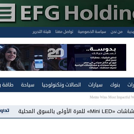
يدية
من نحن
سياسة الخصوصية
تواصل معنا
هيئة التحرير
ات
بنوك
سيارات
اتصالات وتكنولوجيا
سياحة
طاقة و
Metito Wins Most Impactful 
«فيفو مصر» تطرح هاتف «Y500» ببطارية سعة 8100 مللي أمبير وشاشة «AMOLED»