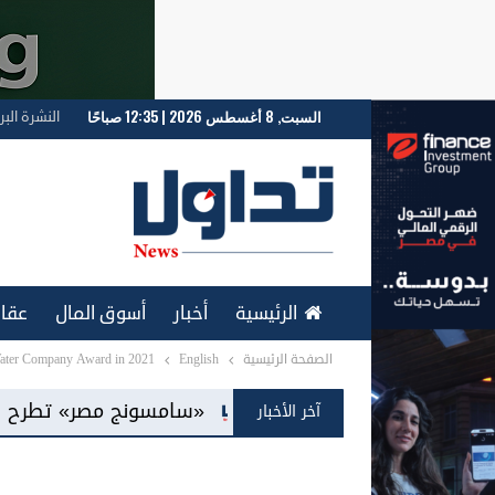
السبت, 8 أغسطس 2026 | 12:35 صباحًا
النشرة البر
الرئيسية
أخبار
أسوق المال
عقار
الصفحة الرئيسية
English
Water Company Award in 2021
ENGLISH
امسونج مصر» تطرح شاشات «Mini LED» للمرة الأولى بالسوق المحلية
آخر الأخبار