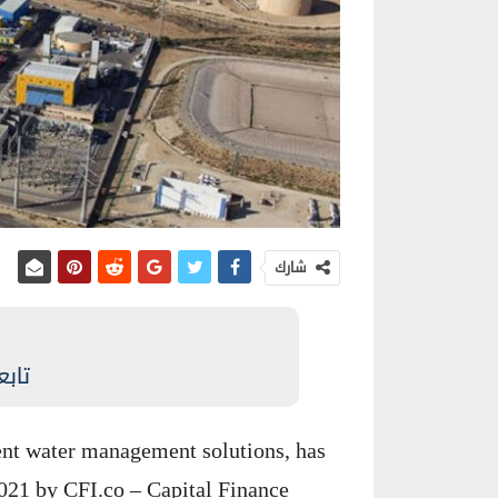
شارك
تابع
igent water management solutions, has
21 by CFI.co – Capital Finance