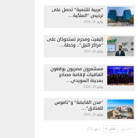
“عربية للتنمية” تحصل على
ترخيص “الملكية…
يوليو 28, 2026
إليفيت ومحرم تستحوذان على
“مراكز النيل”.. وخطة…
يوليو 20, 2026
مستثمرون مصريون يوقعون
اتفاقيات لإقامة مصانع
بمدينة السويدي…
يوليو 19, 2026
“مدن القابضة” و”ناموس
للفنادق”…
يوليو 16, 2026
1 من 172
السابق
التالي