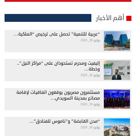
أهم الأخبار
“عربية للتنمية” تحصل على ترخيص “الملكية…
يوليو 28, 2026
إليفيت ومحرم تستحوذان على “مراكز النيل”..
وخطة…
يوليو 20, 2026
مستثمرون مصريون يوقعون اتفاقيات لإقامة
مصانع بمدينة السويدي…
يوليو 19, 2026
“مدن القابضة” و”ناموس للفنادق”…
يوليو 16, 2026