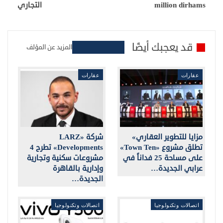
million dirhams
التجاري
قد يعجبك أيضًا
المزيد عن المؤلف
عقارات
عقارات
مزايا للتطوير العقاري»
شركة «LARZ
تطلق مشروع «Town Ten»
Developments» تطرح 4
على مساحة 25 فداناً في
مشروعات سكنية وتجارية
عرابي الجديدة…
وإدارية بالقاهرة
الجديدة…
اتصالات وتكنولوجيا
اتصالات وتكنولوجيا