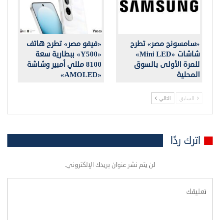
«سامسونج مصر» تطرح
«فيفو مصر» تطرح هاتف
شاشات «Mini LED»
«Y500» ببطارية سعة
للمرة الأولى بالسوق
8100 مللي أمبير وشاشة
المحلية
«AMOLED»
السابق
التالي
اترك ردًا
لن يتم نشر عنوان بريدك الإلكتروني.