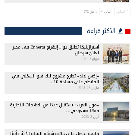
1 من 172
السابق
التالي
الأكثر قراءة
أسترازينيكا تطلق دواء إنهرتو Enhertu فى مصر
لعلاج سرطان…
فبراير 8, 2024
«إكس لاند» تطرح مشروع ليك فيو السكني في
المقطم على مساحة 10…
مارس 23, 2023
«مول العرب» يستقبل عددًا من العلامات التجارية
منها «سعودي…
أبريل 3, 2023
ماتيتو تحصل على جائزة شركة المياه الأكثر تأثيرًا