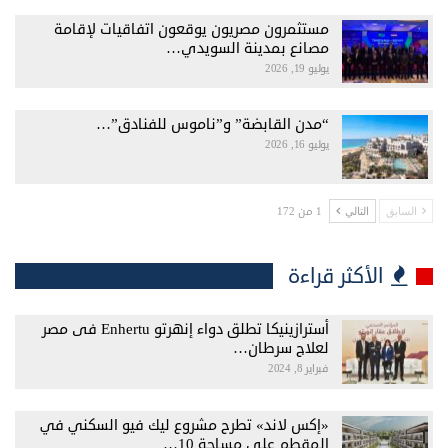
مستثمرون مصريون يوقعون اتفاقيات لإقامة
مصانع بمدينة السويدي…
يوليو 19, 2026
“مدن القابضة” و”ناموس للفنادق”…
يوليو 16, 2026
1 من 172
السابق
التالي
الأكثر قراءة
أسترازينيكا تطلق دواء إنهرتو Enhertu فى مصر
لعلاج سرطان…
فبراير 8, 2024
«إكس لاند» تطرح مشروع ليك فيو السكني في
المقطم على مساحة 10…