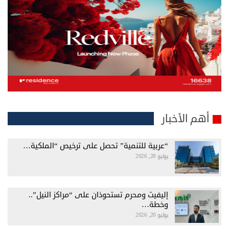
أهم الأخبار
“عربية للتنمية” تحصل على ترخيص “الملكية…
يوليو 28, 2026
إليفيت ومحرم تستحوذان على “مراكز النيل”..
وخطة…
يوليو 20, 2026