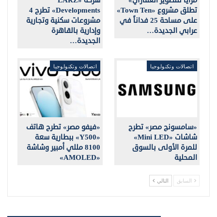
مزايا للتطوير العقاري»
شركة «LARZ
تطلق مشروع «Town Ten»
Developments» تطرح 4
على مساحة 25 فداناً في
مشروعات سكنية وتجارية
عرابي الجديدة…
وإدارية بالقاهرة
الجديدة…
اتصالات وتكنولوجيا
اتصالات وتكنولوجيا
«سامسونج مصر» تطرح
«فيفو مصر» تطرح هاتف
شاشات «Mini LED»
«Y500» ببطارية سعة
للمرة الأولى بالسوق
8100 مللي أمبير وشاشة
المحلية
«AMOLED»
السابق
التالي