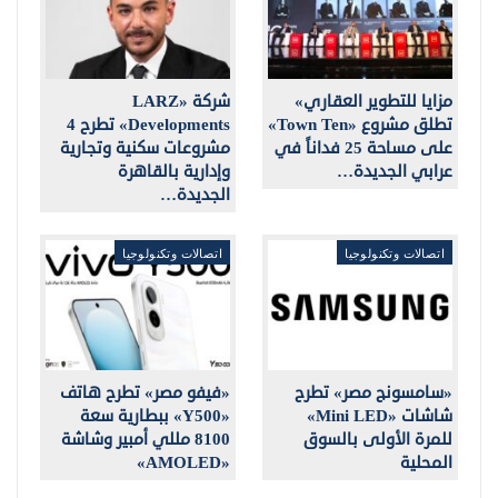
مزايا للتطوير العقاري»
شركة «LARZ
تطلق مشروع «Town Ten»
Developments» تطرح 4
على مساحة 25 فداناً في
مشروعات سكنية وتجارية
عرابي الجديدة…
وإدارية بالقاهرة
الجديدة…
اتصالات وتكنولوجيا
اتصالات وتكنولوجيا
«سامسونج مصر» تطرح
«فيفو مصر» تطرح هاتف
شاشات «Mini LED»
«Y500» ببطارية سعة
للمرة الأولى بالسوق
8100 مللي أمبير وشاشة
المحلية
«AMOLED»