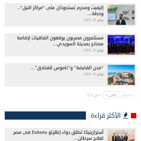
إليفيت ومحرم تستحوذان على “مراكز النيل”..
وخطة…
يوليو 20, 2026
مستثمرون مصريون يوقعون اتفاقيات لإقامة
مصانع بمدينة السويدي…
يوليو 19, 2026
“مدن القابضة” و”ناموس للفنادق”…
يوليو 16, 2026
1 من 172
السابق
التالي
الأكثر قراءة
أسترازينيكا تطلق دواء إنهرتو Enhertu فى مصر
لعلاج سرطان…