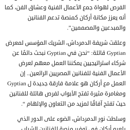
الفرص لهواة جمع الأعمال الفنية وعشاق الفن، كما
أنه يعزز مكانة أركان كمنصة تدعم الفنانين
والمبدعين والمصممين”.
وعلقت شريفة الدمرداش، الشريك المؤسس لمعرض
Gyptian قائلة: “نحن في Gyptian نبحث دائمًا عن
شركاء استراتيجيين يمكننا العمل معهم لعرض
الأعمال الفنية للفنانين المصريين الرائعين.. إن
العمل مع أركان هو علامة فارقة جديدة ل Gyptian
ومغامرة مثيرة تفتح الأبواب لفرص هائلة للفنانين
حيث تفتح آفاقًا لمزيد من التعاون والإلهام “.
وسلطت نور الدمرداش، الضوء على الدور الذي
يلعبه أركان في توفير منصة للفنانين الشباب