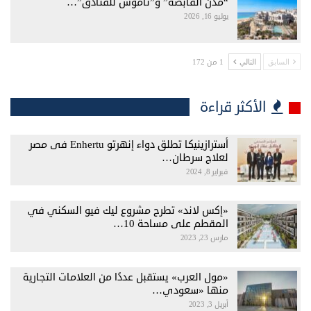
“مدن القابضة” و”ناموس للفنادق”…
يوليو 16, 2026
1 من 172
السابق
التالي
الأكثر قراءة
أسترازينيكا تطلق دواء إنهرتو Enhertu فى مصر
لعلاج سرطان…
فبراير 8, 2024
«إكس لاند» تطرح مشروع ليك فيو السكني في
المقطم على مساحة 10…
مارس 23, 2023
«مول العرب» يستقبل عددًا من العلامات التجارية
منها «سعودي…
أبريل 3, 2023