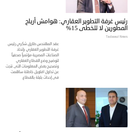
رئيس غرفة التطوير العقاري: هوامش أرباح
المطورين لا تتخطى 15%
Tadawul News
عقد المهندس طارق شكري رئيس
غرفة التطوير العقاري بإتحاد
الصناعات المصرية مؤتمراً صحفياً
لتوضيح وضع القطاع العقاري
وتصحيح بعض المعلومات التى نتجت
عن تداول اقاويل خاطئة ساهمت
فى إحداث بلبلة بالقطاع.