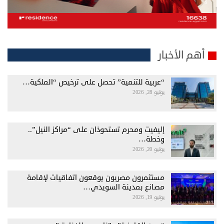
أهم الأخبار
“عربية للتنمية” تحصل على ترخيص “الملكية…
يوليو 28, 2026
إليفيت ومحرم تستحوذان على “مراكز النيل”..
وخطة…
يوليو 20, 2026
مستثمرون مصريون يوقعون اتفاقيات لإقامة
مصانع بمدينة السويدي…
يوليو 19, 2026