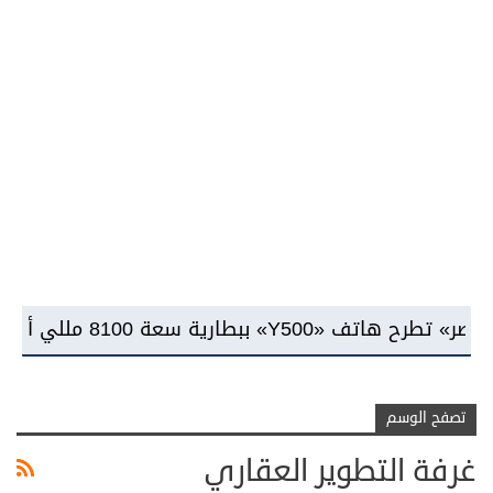
شة «AMOLED»
تصفح الوسم
غرفة التطوير العقاري