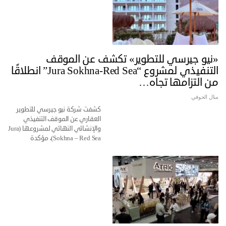
«نيو جيرسي للتطوير» تكشف عن الموقف
التنفيذي لمشروع “Jura Sokhna-Red Sea” انطلاقًا
من التزامها تجاه…
منال الحوفي
كشفت شركة نيو جيرسي للتطوير
العقاري عن الموقف التنفيذي
والإنشائي النهائي لمشروعها (Jura
Sokhna – Red Sea)، مؤكدة