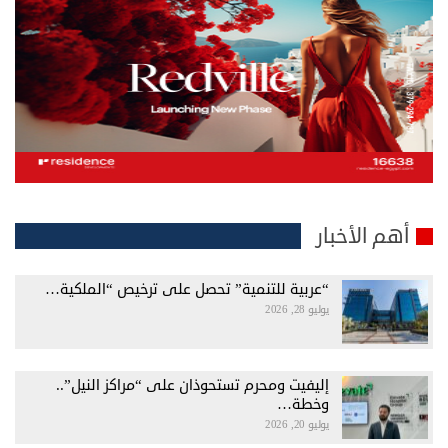
أهم الأخبار
“عربية للتنمية” تحصل على ترخيص “الملكية…
يوليو 28, 2026
إليفيت ومحرم تستحوذان على “مراكز النيل”..
وخطة…
يوليو 20, 2026