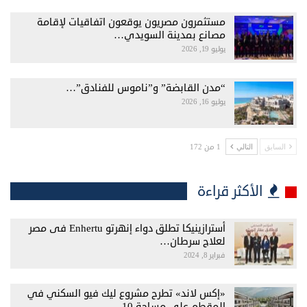
مستثمرون مصريون يوقعون اتفاقيات لإقامة
مصانع بمدينة السويدي…
يوليو 19, 2026
“مدن القابضة” و”ناموس للفنادق”…
يوليو 16, 2026
1 من 172
السابق
التالي
الأكثر قراءة
أسترازينيكا تطلق دواء إنهرتو Enhertu فى مصر
لعلاج سرطان…
فبراير 8, 2024
«إكس لاند» تطرح مشروع ليك فيو السكني في
المقطم على مساحة 10…