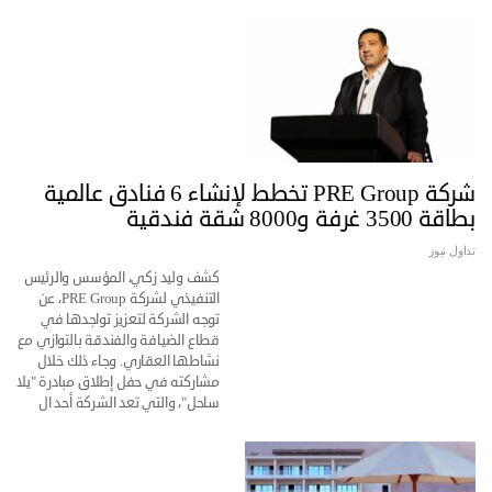
شركة PRE Group تخطط لإنشاء 6 فنادق عالمية
بطاقة 3500 غرفة و8000 شقة فندقية
تداول نيوز
كشف وليد زكي، المؤسس والرئيس
التنفيذي لشركة PRE Group، عن
توجه الشركة لتعزيز تواجدها في
قطاع الضيافة والفندقة بالتوازي مع
نشاطها العقاري. وجاء ذلك خلال
مشاركته في حفل إطلاق مبادرة "يلا
ساحل"، والتي تعد الشركة أحد ال