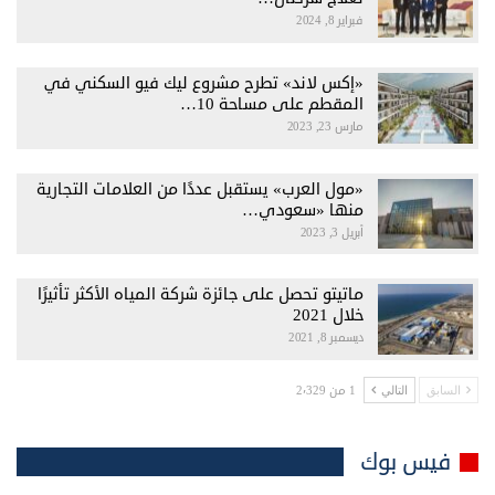
فبراير 8, 2024
«إكس لاند» تطرح مشروع ليك فيو السكني في
المقطم على مساحة 10…
مارس 23, 2023
«مول العرب» يستقبل عددًا من العلامات التجارية
منها «سعودي…
أبريل 3, 2023
ماتيتو تحصل على جائزة شركة المياه الأكثر تأثيرًا
خلال 2021
ديسمبر 8, 2021
1 من 2٬329
السابق
التالي
فيس بوك