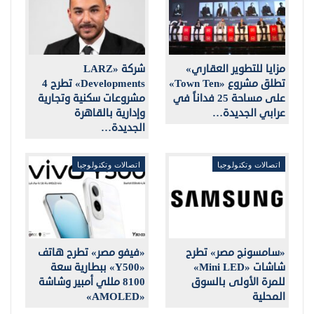
مزايا للتطوير العقاري»
شركة «LARZ
تطلق مشروع «Town Ten»
Developments» تطرح 4
على مساحة 25 فداناً في
مشروعات سكنية وتجارية
عرابي الجديدة…
وإدارية بالقاهرة
الجديدة…
اتصالات وتكنولوجيا
اتصالات وتكنولوجيا
«سامسونج مصر» تطرح
«فيفو مصر» تطرح هاتف
شاشات «Mini LED»
«Y500» ببطارية سعة
للمرة الأولى بالسوق
8100 مللي أمبير وشاشة
المحلية
«AMOLED»