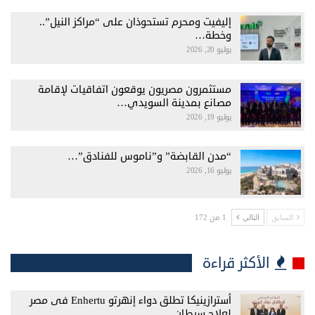
إليفيت ومحرم تستحوذان على “مراكز النيل”..
وخطة…
يوليو 20, 2026
مستثمرون مصريون يوقعون اتفاقيات لإقامة
مصانع بمدينة السويدي…
يوليو 19, 2026
“مدن القابضة” و”ناموس للفنادق”…
يوليو 16, 2026
1 من 172
السابق
التالي
الأكثر قراءة
أسترازينيكا تطلق دواء إنهرتو Enhertu فى مصر
لعلاج سرطان…