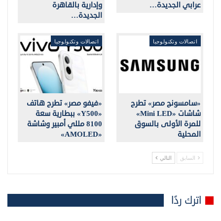
عرابي الجديدة…
وإدارية بالقاهرة
الجديدة…
اتصالات وتكنولوجيا
اتصالات وتكنولوجيا
«سامسونج مصر» تطرح
«فيفو مصر» تطرح هاتف
شاشات «Mini LED»
«Y500» ببطارية سعة
للمرة الأولى بالسوق
8100 مللي أمبير وشاشة
المحلية
«AMOLED»
السابق
التالي
اترك ردًا