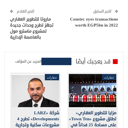
الخبر السابق
الخبر القادم
Constec eyes transactions
ماروتا للتطوير العقاري
worth EGP5bn in 2022
تجهز لطرح وحدات جديدة
لمشروع ماسترو مول
بالعاصمة الإدارية
قد يعجبك أيضًا
المزيد عن المؤلف
عقارات
عقارات
مزايا للتطوير العقاري»
شركة «LARZ
تطلق مشروع «Town Ten»
Developments» تطرح 4
على مساحة 25 فداناً في
مشروعات سكنية وتجارية