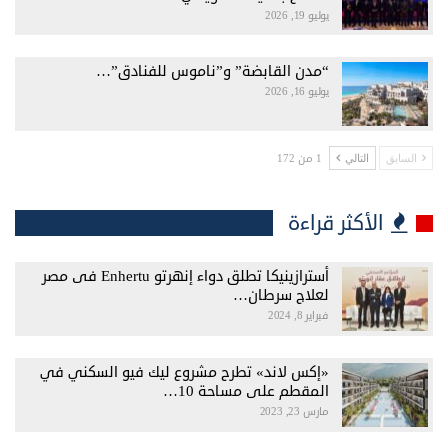
يوليو 19, 2026
“مدن القابضة” و”ناموس للفنادق”…
يوليو 16, 2026
1 من 172
السابق
التالي
الأكثر قراءة
أسترازينيكا تطلق دواء إنهرتو Enhertu فى مصر
لعلاج سرطان…
فبراير 8, 2024
«إكس لاند» تطرح مشروع ليك فيو السكني في
المقطم على مساحة 10…
مارس 23, 2023