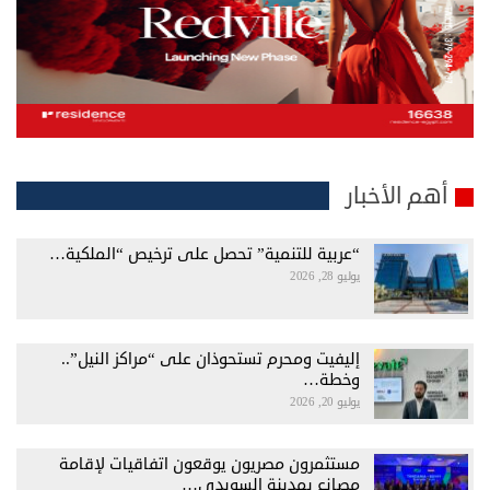
أهم الأخبار
“عربية للتنمية” تحصل على ترخيص “الملكية…
يوليو 28, 2026
إليفيت ومحرم تستحوذان على “مراكز النيل”..
وخطة…
يوليو 20, 2026
مستثمرون مصريون يوقعون اتفاقيات لإقامة
مصانع بمدينة السويدي…