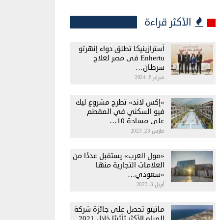
الأكثر قراءة
أسترازينيكا تطلق دواء إنهرتو
Enhertu فى مصر لعلاج
سرطان…
فبراير 8, 2024
«إكس لاند» تطرح مشروع ليك
فيو السكني في المقطم
على مساحة 10…
مارس 23, 2023
«مول العرب» يستقبل عددًا من
العلامات التجارية منها
«سعودي…
أبريل 3, 2023
ماتيتو تحصل على جائزة شركة
المياه الأكثر تأثيرًا خلال 2021