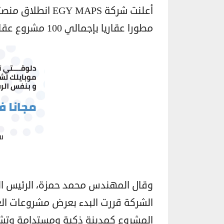
مطورا عقاريا بإجمالي 100 مشروع عقاري متنوع متواجدة في العاصمة الإدارية الجديدة.
الشركة قررت البدء بعرض مشروعات الع
المشروع كمدينة ذكية ومستدامة وتشه