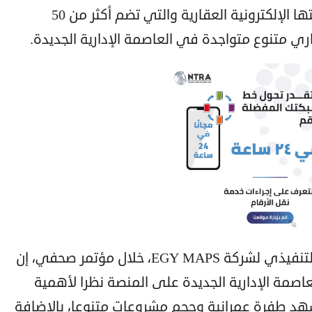
أعلنت شركة EGY MAPS انطلاق منصتها الإلكترونية العقارية والتي تضم أكثر من 50
وقال المهندس محمد حمزة، الرئيس التنفيذي لشركة EGY MAPS، خلال مؤتمر صحفي، إن
اصمة الإدارية الجديدة على المنصة نظرا لأهمية
د طفرة عمرانية وحجم مشروعات متنوعا، بالإضافة