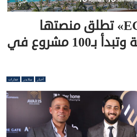
شركة «EGY MAPS» تطلق منصتها
الإلكترونية العقارية وتبدأ بـ100 مشروع في
أخبار
سلايدر
عقارات