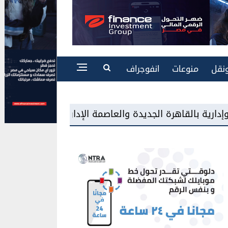
نقل
منوعات
انفوجراف
«سامسونج مصر» تطرح شاشات «Mini LED» للمرة الأولى بالسوق المحلية