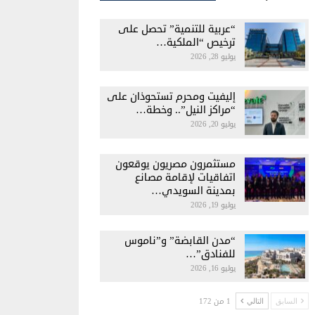
“عربية للتنمية” تحصل على
ترخيص “الملكية…
يوليو 28, 2026
إليفيت ومحرم تستحوذان على
“مراكز النيل”.. وخطة…
يوليو 20, 2026
مستثمرون مصريون يوقعون
اتفاقيات لإقامة مصانع
بمدينة السويدي…
يوليو 19, 2026
“مدن القابضة” و”ناموس
للفنادق”…
يوليو 16, 2026
1 من 172
السابق
التالي