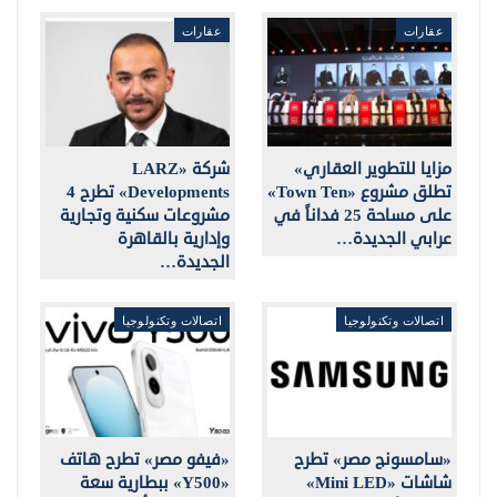
عقارات
عقارات
مزايا للتطوير العقاري»
شركة «LARZ
تطلق مشروع «Town Ten»
Developments» تطرح 4
على مساحة 25 فداناً في
مشروعات سكنية وتجارية
عرابي الجديدة…
وإدارية بالقاهرة
الجديدة…
اتصالات وتكنولوجيا
اتصالات وتكنولوجيا
«سامسونج مصر» تطرح
«فيفو مصر» تطرح هاتف
شاشات «Mini LED»
«Y500» ببطارية سعة