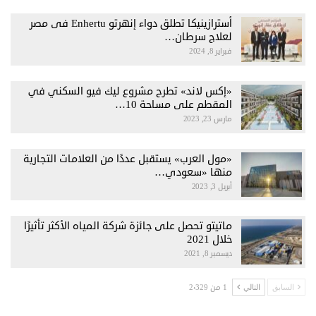
أسترازينيكا تطلق دواء إنهرتو Enhertu فى مصر
لعلاج سرطان…
فبراير 8, 2024
«إكس لاند» تطرح مشروع ليك فيو السكني في
المقطم على مساحة 10…
مارس 23, 2023
«مول العرب» يستقبل عددًا من العلامات التجارية
منها «سعودي…
أبريل 3, 2023
ماتيتو تحصل على جائزة شركة المياه الأكثر تأثيرًا
خلال 2021
ديسمبر 8, 2021
1 من 2٬329
السابق
التالي