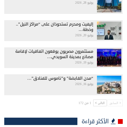
يوليو 28, 2026
إليفيت ومحرم تستحوذان على “مراكز النيل”..
وخطة…
يوليو 20, 2026
مستثمرون مصريون يوقعون اتفاقيات لإقامة
مصانع بمدينة السويدي…
يوليو 19, 2026
“مدن القابضة” و”ناموس للفنادق”…
يوليو 16, 2026
1 من 172
السابق
التالي
الأكثر قراءة