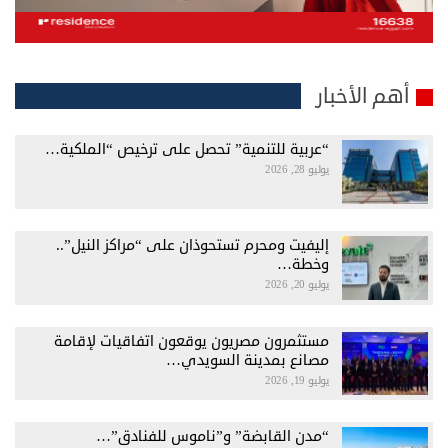
أهم الأخبار
“عربية للتنمية” تحصل على ترخيص “الملكية…
يوليو 28, 2026
إليفيت ومحرم تستحوذان على “مراكز النيل”..
وخطة…
يوليو 20, 2026
مستثمرون مصريون يوقعون اتفاقيات لإقامة
مصانع بمدينة السويدي…
يوليو 19, 2026
“مدن القابضة” و”ناموس للفنادق”…