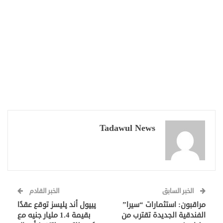
Tadawul News
الخبر السابق
الخبر القادم
مراقبون: استثمارات “سيرا”
پيپول أند پليسز توقع عقدًا
الفندقية الجديدة تقترب من
بقيمة 1.4 مليار جنيه مع