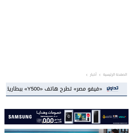
الصفحة الرئيسية
أخبار
طارية سعة 8100 مللي أمبير وشاشة «AMOLED»