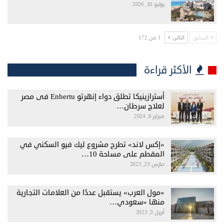
يوليو 16, 2026
1 من 172
السابق
التالي
الأكثر قراءة
أسترازينيكا تطلق دواء إنهرتو Enhertu فى مصر
لعلاج سرطان…
فبراير 8, 2024
«إكس لاند» تطرح مشروع ليك فيو السكني في
المقطم على مساحة 10…
مارس 23, 2023
«مول العرب» يستقبل عددًا من العلامات التجارية
منها «سعودي…
أبريل 3, 2023