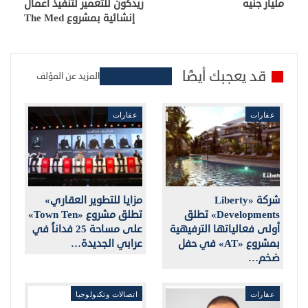
مليار جنيه
ريدكون للتعمير لتنفيذ أعمال
إنشائية بمشروع The Med
قد يعجبك أيضًا
المزيد عن المؤلف
عقارات
عقارات
شركة «Liberty
مزايا للتطوير العقاري»
Developments» تطلق
تطلق مشروع «Town Ten»
أولى فعالياتها الترفيهية
على مساحة 25 فداناً في
بمشروع «AT» في حفل
عرابي الجديدة…
ضخم…
عقارات
اتصالات وتكنولوجيا