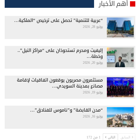
أهم الأخبار
“عربية للتنمية” تحصل على ترخيص “الملكية…
يوليو 28, 2026
إليفيت ومحرم تستحوذان على “مراكز النيل”..
وخطة…
يوليو 20, 2026
مستثمرون مصريون يوقعون اتفاقيات لإقامة
مصانع بمدينة السويدي…
يوليو 19, 2026
“مدن القابضة” و”ناموس للفنادق”…
يوليو 16, 2026
1 من 172
السابق
التالي