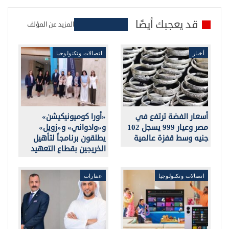
قد يعجبك أيضًا
المزيد عن المؤلف
أخبار
اتصالات وتكنولوجيا
أسعار الفضة ترتفع في
«أورا كوميونيكيشن»
مصر وعيار 999 يسجل 102
و«وادواني» و«زويل»
جنيه وسط قفزة عالمية
يطلقون برنامجاً لتأهيل
الخريجين بقطاع التعهيد
اتصالات وتكنولوجيا
عقارات