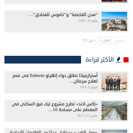
“مدن القابضة” و”ناموس للفنادق”…
يوليو 16, 2026
1 من 172
السابق
التالي
الأكثر قراءة
أسترازينيكا تطلق دواء إنهرتو Enhertu فى مصر
لعلاج سرطان…
فبراير 8, 2024
«إكس لاند» تطرح مشروع ليك فيو السكني في
المقطم على مساحة 10…
مارس 23, 2023
«مول العرب» يستقبل عددًا من العلامات التجارية