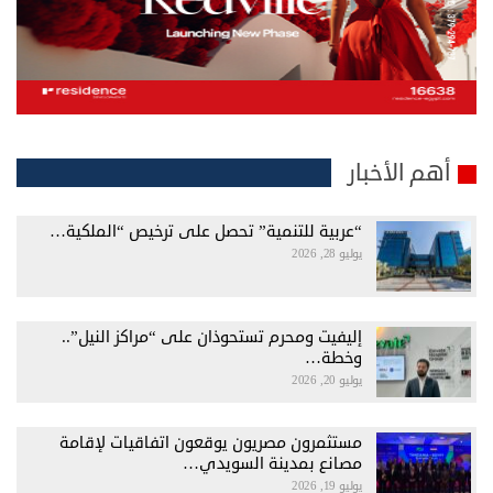
أهم الأخبار
“عربية للتنمية” تحصل على ترخيص “الملكية…
يوليو 28, 2026
إليفيت ومحرم تستحوذان على “مراكز النيل”..
وخطة…
يوليو 20, 2026
مستثمرون مصريون يوقعون اتفاقيات لإقامة
مصانع بمدينة السويدي…
يوليو 19, 2026