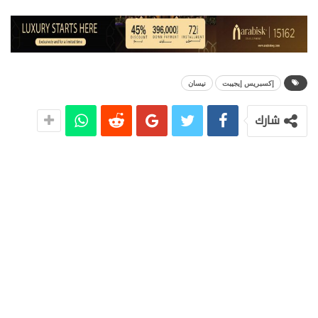
إكسبريس إيجيبت
نيسان
شارك