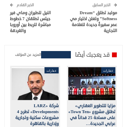
الخبر السابق
الخبر القادم
مولبد تطلق “Dream
النيل للطيران وماي فير
Softness” وتعلن اختيار مي
جيتس تطلقان 7 خطوط
عمر سفيرةً جديدة للعلامة
مباشرة للربط بين أوروبا
التجارية
والغردقة
قد يعجبك أيضًا
المزيد عن المؤلف
عقارات
عقارات
مزايا للتطوير العقاري»
شركة «LARZ
تطلق مشروع «Town Ten»
Developments» تطرح 4
على مساحة 25 فداناً في
مشروعات سكنية وتجارية
عرابي الجديدة…
وإدارية بالقاهرة