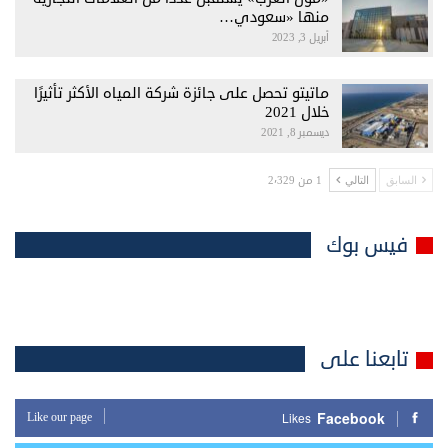
منها «سعودي…
أبريل 3, 2023
ماتيتو تحصل على جائزة شركة المياه الأكثر تأثيرًا
خلال 2021
ديسمبر 8, 2021
1 من 2٬329
السابق
التالي
فيس بوك
تابعنا على
Facebook
Like our page
Likes