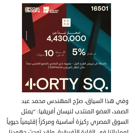
وفي هذا السياق، صرّح المهندس محمد عبد
الصمد، العضو المنتدب لنيسان أفريقيا: “يمثل
السوق المصري ركيزة أساسية ومركزاً إقليمياً حيوياً
لعملياتنا في القارة الأفريقية. ولقد توجت جهودنا