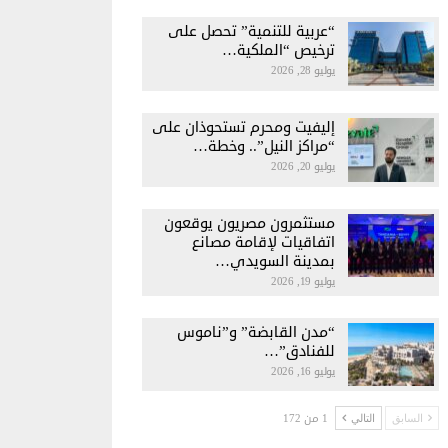
“عربية للتنمية” تحصل على
ترخيص “الملكية…
يوليو 28, 2026
إليفيت ومحرم تستحوذان على
“مراكز النيل”.. وخطة…
يوليو 20, 2026
مستثمرون مصريون يوقعون
اتفاقيات لإقامة مصانع
بمدينة السويدي…
يوليو 19, 2026
“مدن القابضة” و”ناموس
للفنادق”…
يوليو 16, 2026
1 من 172
السابق
التالي