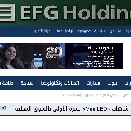
دية
من نحن
سياسة الخصوصية
تواصل معنا
هيئة التحرير
ات
بنوك
سيارات
اتصالات وتكنولوجيا
سياحة
طاقة و
تقى السنوي للصيادلة بالشرق الأوسط – EMPS
«فيفو مصر» تطرح هاتف «Y500» ببطارية سعة 8100 مللي أمبير وشاشة «AMOLED»