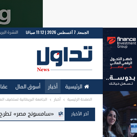
الجمعة, 7 أغسطس 2026 | 11:12 صباحًا
النشرة البري
الرئيسية
أخبار
أسوق المال
عقار
الصفحة الرئيسية
أخبار
الجامعة البريطانية تستضيف المل
ENGLISH
«سامسونج مصر» تطرح شاشات «Mini LED» للمرة الأولى بالسوق المحلية
آخر الأخبار