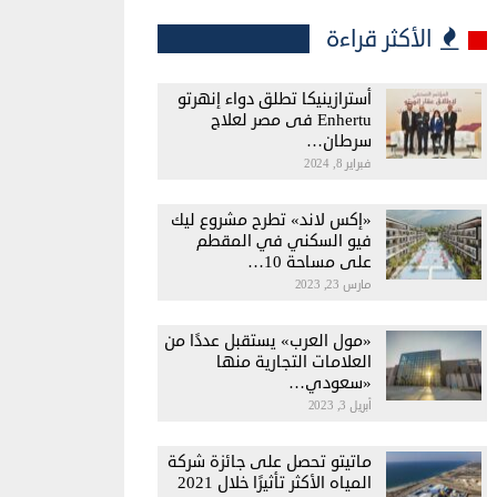
الأكثر قراءة
أسترازينيكا تطلق دواء إنهرتو
Enhertu فى مصر لعلاج
سرطان…
فبراير 8, 2024
«إكس لاند» تطرح مشروع ليك
فيو السكني في المقطم
على مساحة 10…
مارس 23, 2023
«مول العرب» يستقبل عددًا من
العلامات التجارية منها
«سعودي…
أبريل 3, 2023
ماتيتو تحصل على جائزة شركة
المياه الأكثر تأثيرًا خلال 2021