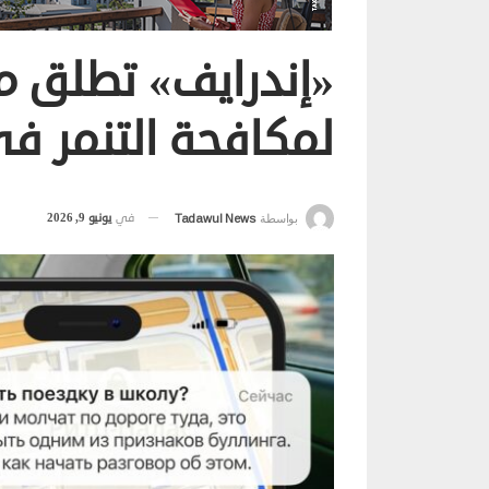
«إندرايف» تطلق مب
لمكافحة التنمر ف
في
يونيو 9, 2026
بواسطة
Tadawul News