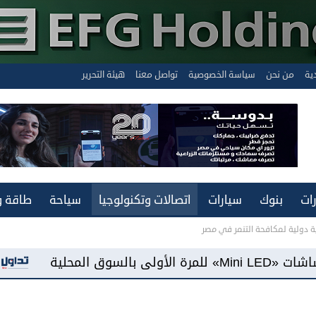
دية
من نحن
سياسة الخصوصية
تواصل معنا
هيئة التحرير
ات
بنوك
سيارات
اتصالات وتكنولوجيا
سياحة
طاقة و
ة دولية لمكافحة التنمر في مصر
«فيفو مصر» تطرح هاتف «Y500» ببطارية سعة 8100 مللي أمبير وشاشة «AMOLED»