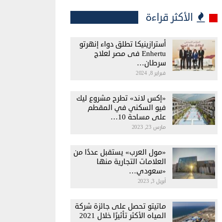
الأكثر قراءة
أسترازينيكا تطلق دواء إنهرتو
Enhertu فى مصر لعلاج
سرطان…
فبراير 8, 2024
«إكس لاند» تطرح مشروع ليك
فيو السكني في المقطم
على مساحة 10…
مارس 23, 2023
«مول العرب» يستقبل عددًا من
العلامات التجارية منها
«سعودي…
أبريل 3, 2023
ماتيتو تحصل على جائزة شركة
المياه الأكثر تأثيرًا خلال 2021