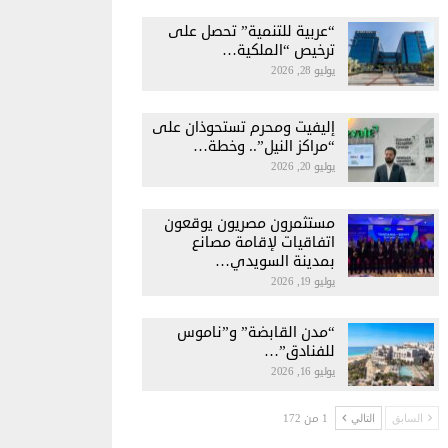
“عربية للتنمية” تحصل على
ترخيص “الملكية…
يوليو 28, 2026
إليفيت ومحرم تستحوذان على
“مراكز النيل”.. وخطة…
يوليو 20, 2026
مستثمرون مصريون يوقعون
اتفاقيات لإقامة مصانع
بمدينة السويدي…
يوليو 19, 2026
“مدن القابضة” و”ناموس
للفنادق”…
يوليو 16, 2026
1 من 172
السابق
التالي