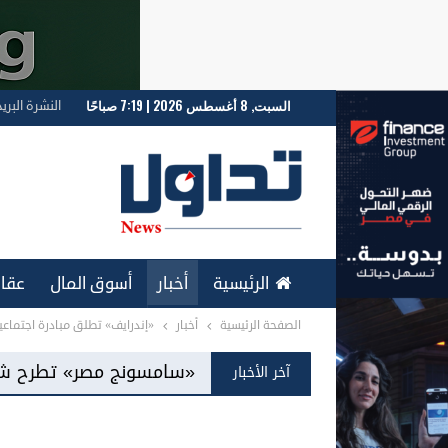
السبت, 8 أغسطس 2026 | 7:19 صباحًا
النشرة البري
الرئيسية
أخبار
أسوق المال
عقار
الصفحة الرئيسية
أخبار
«إندرايف» تطلق مبادرة اجتماعي
ENGLISH
سونج مصر» تطرح شاشات «Mini LED» للمرة الأولى بالسوق المحلية
آخر الأخبار