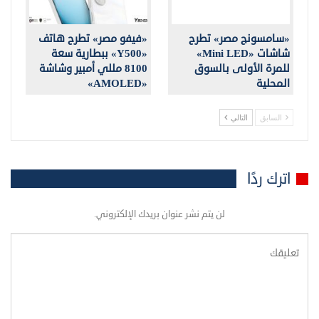
«سامسونج مصر» تطرح
«فيفو مصر» تطرح هاتف
شاشات «Mini LED»
«Y500» ببطارية سعة
للمرة الأولى بالسوق
8100 مللي أمبير وشاشة
المحلية
«AMOLED»
السابق
التالي
اترك ردًا
لن يتم نشر عنوان بريدك الإلكتروني.