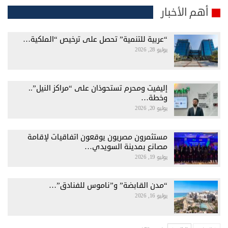
أهم الأخبار
“عربية للتنمية” تحصل على ترخيص “الملكية…
يوليو 28, 2026
إليفيت ومحرم تستحوذان على “مراكز النيل”..
وخطة…
يوليو 20, 2026
مستثمرون مصريون يوقعون اتفاقيات لإقامة
مصانع بمدينة السويدي…
يوليو 19, 2026
“مدن القابضة” و”ناموس للفنادق”…
يوليو 16, 2026