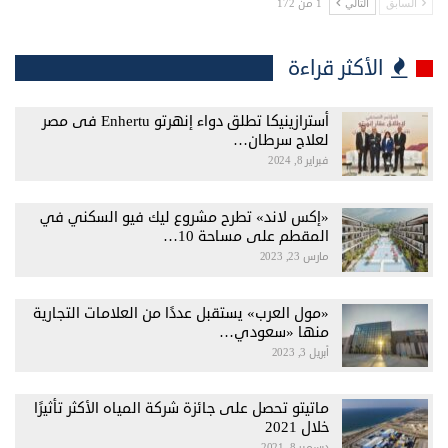
1 من 172
السابق
التالي
الأكثر قراءة
أسترازينيكا تطلق دواء إنهرتو Enhertu فى مصر
لعلاج سرطان…
فبراير 8, 2024
«إكس لاند» تطرح مشروع ليك فيو السكني في
المقطم على مساحة 10…
مارس 23, 2023
«مول العرب» يستقبل عددًا من العلامات التجارية
منها «سعودي…
أبريل 3, 2023
ماتيتو تحصل على جائزة شركة المياه الأكثر تأثيرًا
خلال 2021
ديسمبر 8, 2021