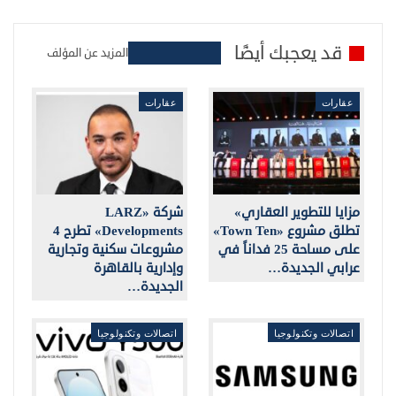
قد يعجبك أيضًا
المزيد عن المؤلف
عقارات
عقارات
مزايا للتطوير العقاري»
شركة «LARZ
تطلق مشروع «Town Ten»
Developments» تطرح 4
على مساحة 25 فداناً في
مشروعات سكنية وتجارية
عرابي الجديدة…
وإدارية بالقاهرة
الجديدة…
اتصالات وتكنولوجيا
اتصالات وتكنولوجيا