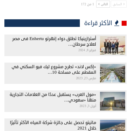
1 من 172
السابق
التالي
الأكثر قراءة
أسترازينيكا تطلق دواء إنهرتو Enhertu فى مصر
لعلاج سرطان…
فبراير 8, 2024
«إكس لاند» تطرح مشروع ليك فيو السكني في
المقطم على مساحة 10…
مارس 23, 2023
«مول العرب» يستقبل عددًا من العلامات التجارية
منها «سعودي…
أبريل 3, 2023
ماتيتو تحصل على جائزة شركة المياه الأكثر تأثيرًا
خلال 2021