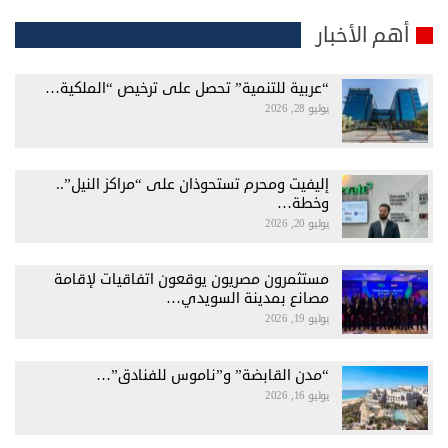
أهم الأخبار
“عربية للتنمية” تحصل على ترخيص “الملكية…
يوليو 28, 2026
إليفيت ومحرم تستحوذان على “مراكز النيل”..
وخطة…
يوليو 20, 2026
مستثمرون مصريون يوقعون اتفاقيات لإقامة
مصانع بمدينة السويدي…
يوليو 19, 2026
“مدن القابضة” و”ناموس للفنادق”…
يوليو 16, 2026