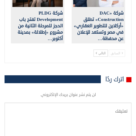
شركة «DAC
شركة PLDG
Construction» تطلق
Development تفتح باب
«أركلاين للتطوير العقاري»
الحجز للمرحلة الثانية من
في مصر وتستعد للإعلان
مشروع «إطلالة» بمدينة
عن محفظة…
أكتوبر…
السابق
التالي
اترك ردًا
لن يتم نشر عنوان بريدك الإلكتروني.