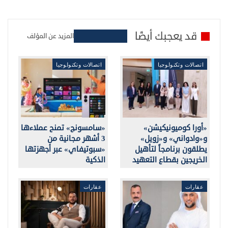
قد يعجبك أيضًا
المزيد عن المؤلف
اتصالات وتكنولوجيا
اتصالات وتكنولوجيا
«أورا كوميونيكيشن»
«سامسونج» تمنح عملاءها
و«وادواني» و«زويل»
3 أشهر مجانية من
يطلقون برنامجاً لتأهيل
«سبوتيفاي» عبر أجهزتها
الخريجين بقطاع التعهيد
الذكية
عقارات
عقارات