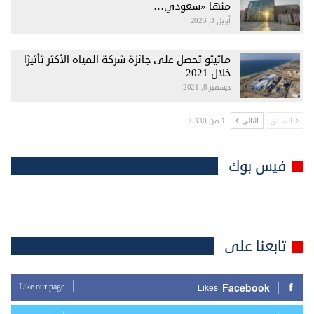
منها «سعودي…
أبريل 3, 2023
ماتيتو تحصل على جائزة شركة المياه الأكثر تأثيرًا
خلال 2021
ديسمبر 8, 2021
1 من 2٬330
السابق
التالي
فيس بوك
تابعنا على
Facebook
Like our page
Likes