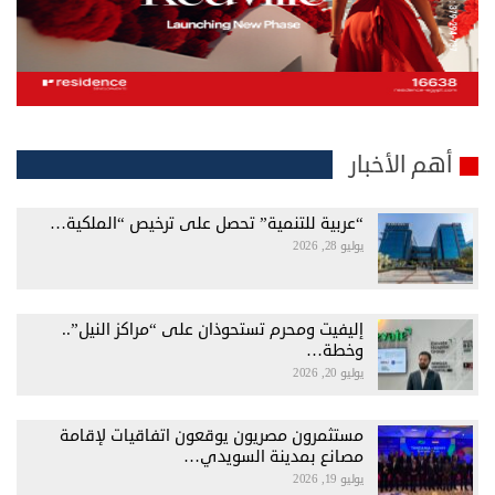
أهم الأخبار
“عربية للتنمية” تحصل على ترخيص “الملكية…
يوليو 28, 2026
إليفيت ومحرم تستحوذان على “مراكز النيل”..
وخطة…
يوليو 20, 2026
مستثمرون مصريون يوقعون اتفاقيات لإقامة
مصانع بمدينة السويدي…
يوليو 19, 2026