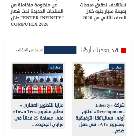
تستهدف تحقيق مبيعات
عن منظومة متكاملة من
بقيمة مليار جنيه خلال
المنتجات الجديدة تحت شعار
النصف الثاني من 2026
“ENTER INFINITY” خلال
COMPUTEX 2026
قد يعجبك أيضًا
المزيد عن المؤلف
عقارات
عقارات
شركة «Liberty
مزايا للتطوير العقاري»
Developments» تطلق
تطلق مشروع «Town Ten»
أولى فعالياتها الترفيهية
على مساحة 25 فداناً في
بمشروع «AT» في حفل
عرابي الجديدة…
ضخم…