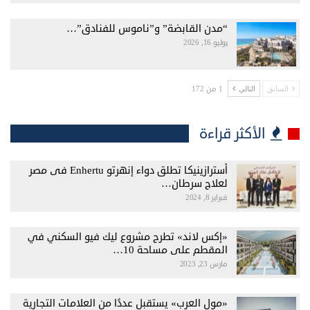
“مدن القابضة” و”ناموس للفنادق”…
يوليو 16, 2026
1 من 172
السابق
التالي
الأكثر قراءة
أسترازينيكا تطلق دواء إنهرتو Enhertu فى مصر
لعلاج سرطان…
فبراير 8, 2024
«إكس لاند» تطرح مشروع ليك فيو السكني في
المقطم على مساحة 10…
مارس 23, 2023
«مول العرب» يستقبل عددًا من العلامات التجارية