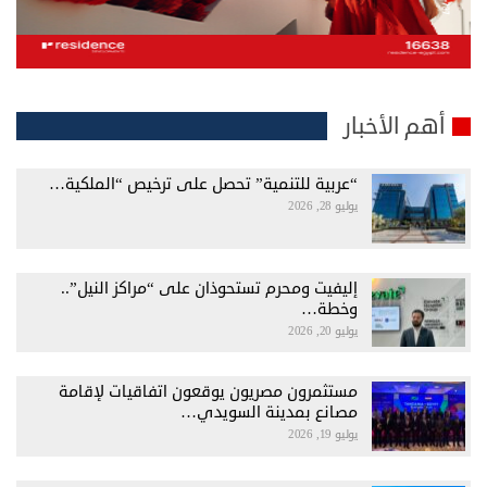
أهم الأخبار
“عربية للتنمية” تحصل على ترخيص “الملكية…
يوليو 28, 2026
إليفيت ومحرم تستحوذان على “مراكز النيل”..
وخطة…
يوليو 20, 2026
مستثمرون مصريون يوقعون اتفاقيات لإقامة
مصانع بمدينة السويدي…
يوليو 19, 2026