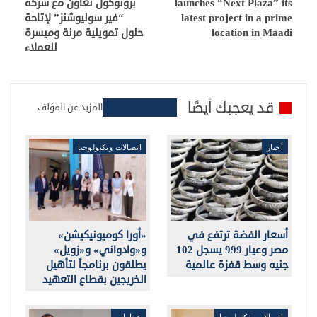
launches “Next Plaza” its
بروتوكول تعاون مع شركة
latest project in a prime
“فير سوليوشنز” لإتاحة
location in Maadi
حلول تمويلية مرنة وميسرة
للعملاء
قد يعجبك أيضًا
المزيد عن المؤلف
أخبار
اتصالات وتكنولوجيا
أسعار الفضة ترتفع في
«أورا كوميونيكيشن»
مصر وعيار 999 يسجل 102
و«وادواني» و«زويل»
جنيه وسط قفزة عالمية
يطلقون برنامجاً لتأهيل
الخريجين بقطاع التعهيد
اتصالات وتكنولوجيا
عقارات