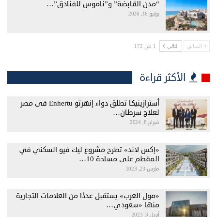
“مدن القابضة” و”ناموس للفنادق”…
يوليو 16, 2026
1 من 172
السابق
التالي
الأكثر قراءة
أسترازينيكا تطلق دواء إنهرتو Enhertu فى مصر
لعلاج سرطان…
فبراير 8, 2024
«إكس لاند» تطرح مشروع ليك فيو السكني في
المقطم على مساحة 10…
مارس 23, 2023
«مول العرب» يستقبل عددًا من العلامات التجارية
منها «سعودي…
أبريل 3, 2023