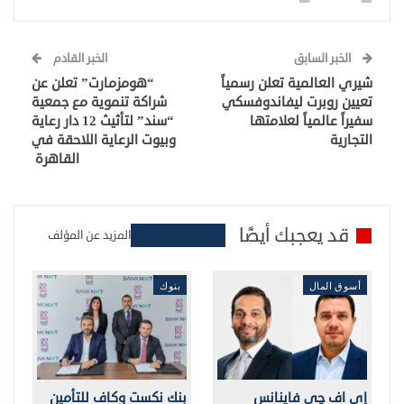
الخبر السابق
الخبر القادم
شيري العالمية تعلن رسمياً
“هومزمارت” تعلن عن
تعيين روبرت ليفاندوفسكي
شراكة تنموية مع جمعية
سفيراً عالمياً لعلامتها
“سند” لتأثيث 12 دار رعاية
التجارية
وبيوت الرعاية اللاحقة في
القاهرة
قد يعجبك أيضًا
المزيد عن المؤلف
أسوق المال
بنوك
إي اف چي فاينانس
بنك نكست وكاف للتأمين