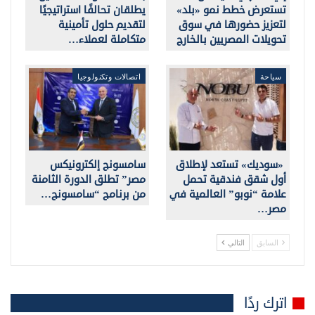
تستعرض خطط نمو «بلد»
يطلقان تحالفًا استراتيجيًا
لتعزيز حضورها في سوق
لتقديم حلول تأمينية
تحويلات المصريين بالخارج
متكاملة لعملاء…
سياحة
اتصالات وتكنولوجيا
«سوديك» تستعد لإطلاق
سامسونج إلكترونيكس
أول شقق فندقية تحمل
مصر” تطلق الدورة الثامنة
علامة “نوبو” العالمية في
من برنامج “سامسونج…
مصر…
السابق
التالي
اترك ردًا