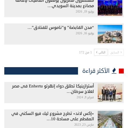
مستثمرون مصريون يوقعون اتفاقيات لإقامة
مصانع بمدينة السويدي…
يوليو 19, 2026
“مدن القابضة” و”ناموس للفنادق”…
يوليو 16, 2026
1 من 172
السابق
التالي
الأكثر قراءة
أسترازينيكا تطلق دواء إنهرتو Enhertu فى مصر
لعلاج سرطان…
فبراير 8, 2024
«إكس لاند» تطرح مشروع ليك فيو السكني في
المقطم على مساحة 10…
مارس 23, 2023