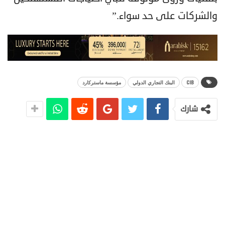
والشركات على حد سواء.”
CIB
البنك التجاري الدولي
مؤسسة ماستركارد
شارك