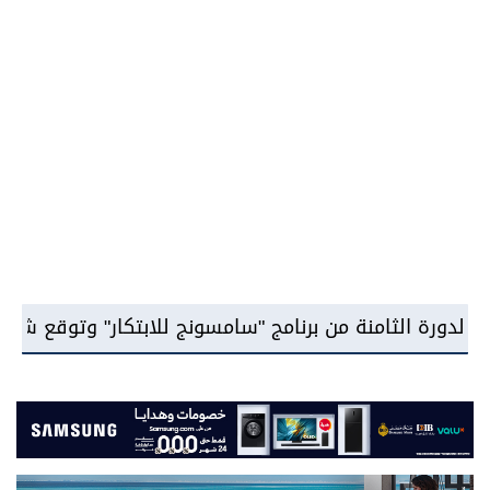
مج "سامسونج للابتكار" وتوقع شراكة مع جامعة مدينة ...