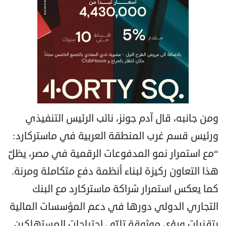
ومن جانبه، قال آدم جونز، نائب الرئيس التنفيذي
ورئيس قسم غرب المنطقة العربية في ماستركارد:
“مع استمرار نمو المدفوعات الرقمية في مصر، يظلّ
هذا التعاون ركيزة لبناء أنظمة دفع متكاملة ومرنة.
كما يعكس استمرار شراكة ماستركارد مع البنك
التجاري الدولي دورها في دعم المؤسسات المالية
بتقنيات ورؤى موثوقة تلبّي احتياجات المستهلكين