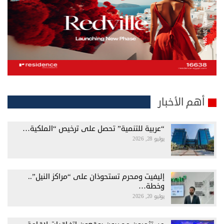
أهم الأخبار
“عربية للتنمية” تحصل على ترخيص “الملكية…
يوليو 28, 2026
إليفيت ومحرم تستحوذان على “مراكز النيل”..
وخطة…
يوليو 20, 2026