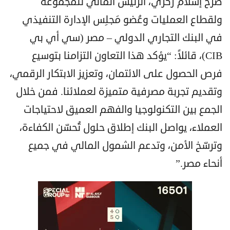
صرّح إسلام زكري، الرئيس المالي للمجموعة
ولقطاع العمليات وعُضو مَجلِس الإدارة التنفيذي
في البنك التجاري الدولي – مصر (سي أي بي
CIB)، قائلاً: “يؤكد هذا التعاون التزامنا بتوسيع
فرص الحصول على الائتمان، وتعزيز الابتكار الرقمي،
وتقديم تجربة مصرفية متميزة لعملائنا. فمن خلال
الجمع بين التكنولوجيا والفهم العميق لاحتياجات
العملاء، يواصل البنك إطلاق حلول تُحسّن الكفاءة،
وترسّخ الأمن، وتدعم الشمول المالي في جميع
أنحاء مصر.”