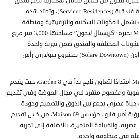
نطقة سكنية متميزة تتكوّن من خمس مباني معمارية تضم فندق
بوتيك (Boutique Hotel) ووحدات سكنية فندقية (Serviced Residences)، وتمتد هذه
لى مساحة إجمالية 7 أفدنة تشمل المكونات السكنية والترفيهية ومنطقة
تجارية متكاملة. كما يضم Maison Solare بحيرة “كريستال لاجون” مساحتها 3,000 متر مربع
ن المكونات المختلفة والفندق ضمن تجربة واحدة
متكاملة داخل منطقة سولاري داون تاون (Solare Downtown) بمشروع سولاري رأس
تعد الشراكة بين مصر إيطاليا وMaison 69 امتدادًا لتعاون ناجح بدأ في Garden 8، حيث يقدم
ية ذات هوية ومفهوم متفرد في مجال الموضة وفي تقديم
حياة عصري يجمع بين الذوق والتصميم وجودة
الاختيار . ويأتي Maison Solare ليترجم رؤية أمير فايو ، مؤسس Maison 69، من خلال تقديم
صرية، والضيافة المتميزة، بالاضافة إلى تجربة
ملة في منظومة واحدة.