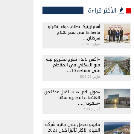
الأكثر قراءة
أسترازينيكا تطلق دواء إنهرتو
Enhertu فى مصر لعلاج
سرطان…
فبراير 8, 2024
«إكس لاند» تطرح مشروع ليك
فيو السكني في المقطم
على مساحة 10…
مارس 23, 2023
«مول العرب» يستقبل عددًا من
العلامات التجارية منها
«سعودي…
أبريل 3, 2023
ماتيتو تحصل على جائزة شركة
المياه الأكثر تأثيرًا خلال 2021