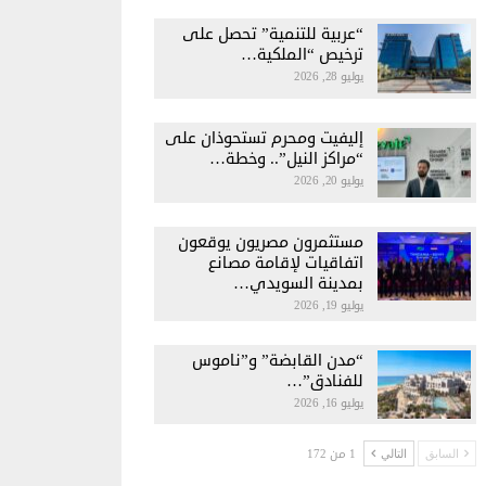
“عربية للتنمية” تحصل على
ترخيص “الملكية…
يوليو 28, 2026
إليفيت ومحرم تستحوذان على
“مراكز النيل”.. وخطة…
يوليو 20, 2026
مستثمرون مصريون يوقعون
اتفاقيات لإقامة مصانع
بمدينة السويدي…
يوليو 19, 2026
“مدن القابضة” و”ناموس
للفنادق”…
يوليو 16, 2026
1 من 172
السابق
التالي