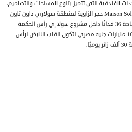
B) وتحيط به الوحدات الفندقية التي تتميز بتنوع المساحات والتصاميم،
والتشطيبات فائقة الجودة. و يُمثّل Maison Solare حجر الزاوية لمنطقة سولاري داون تاون
(Solare Downtown) الممتدة على مساحة 36 فدانًا داخل مشروع سولاري رأس الحكمة
والتي صُممت باستثمارات ضخمة تبلغ 10 مليارات جنيه مصري لتكون القلب النابض لرأس
ا.