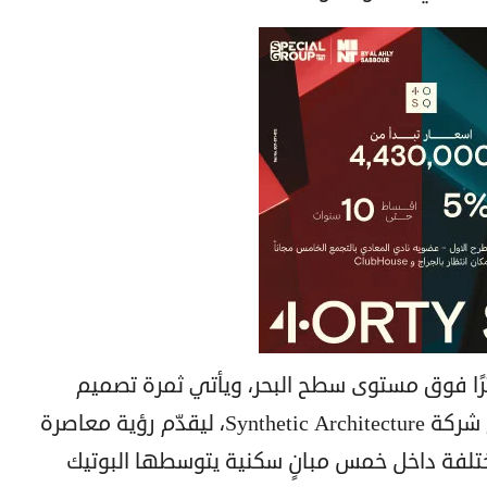
Maison Solare على ارتفاع 34 مترًا فوق مستوى سطح البحر، ويأتي ثمرة تصميم
معماري مبتكر تم تطويره بالتعاون مع شركة Synthetic Architecture، ليقدّم رؤية معاصرة
مختلفة داخل خمس مبانٍ سكنية يتوسطها البوتيك