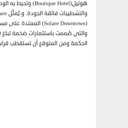
هوتيل(outique Hotel
الحكمة ومن المتوقع أن تستقطب قرابة 30 ألف زائر يوميً