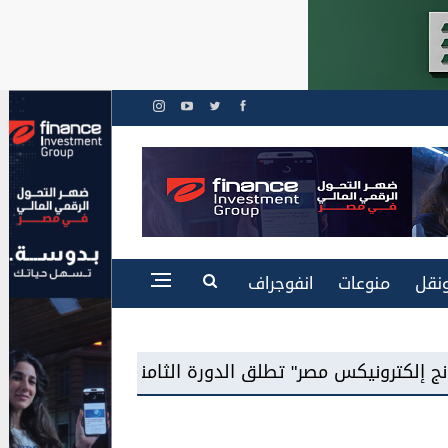
نقل
منوعات
انفوجراف
امنة من برنامج "سامسونج للابتكار" وتوقع شراكة مع جامع