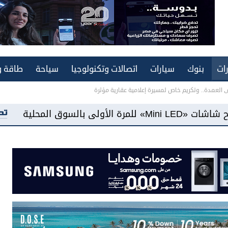
ات
بنوك
سيارات
اتصالات وتكنولوجيا
سياحة
طاقة و
ى العمدة.. وتكريم خاص لمسيرة إعلامية عقارية مؤثرة
«فيفو مصر» تطرح هاتف «Y500» ببطارية سعة 8100 مللي أمبير وشاشة «AMOLED»