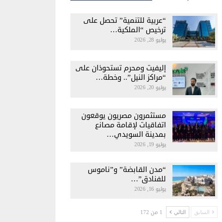
“عربية للتنمية” تحصل على
ترخيص “الملكية…
يوليو 28, 2026
إليفيت ومحرم تستحوذان على
“مراكز النيل”.. وخطة…
يوليو 20, 2026
مستثمرون مصريون يوقعون
اتفاقيات لإقامة مصانع
بمدينة السويدي…
يوليو 19, 2026
“مدن القابضة” و”ناموس
للفنادق”…
يوليو 16, 2026
1 من 172
السابق
التالي