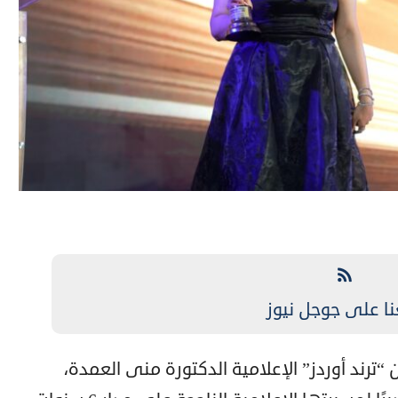
نا على جوجل نيوز
 “ترند أوردز” الإعلامية الدكتورة منى العمدة،