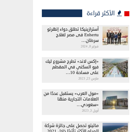
الأكثر قراءة
أسترازينيكا تطلق دواء إنهرتو
Enhertu فى مصر لعلاج
سرطان…
فبراير 8, 2024
«إكس لاند» تطرح مشروع ليك
فيو السكني في المقطم
على مساحة 10…
مارس 23, 2023
«مول العرب» يستقبل عددًا من
العلامات التجارية منها
«سعودي…
أبريل 3, 2023
ماتيتو تحصل على جائزة شركة
المياه الأكثر تأثيرًا خلال 2021