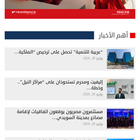
أهم الأخبار
“عربية للتنمية” تحصل على ترخيص “الملكية…
يوليو 28, 2026
إليفيت ومحرم تستحوذان على “مراكز النيل”..
وخطة…
يوليو 20, 2026
مستثمرون مصريون يوقعون اتفاقيات لإقامة
مصانع بمدينة السويدي…
يوليو 19, 2026