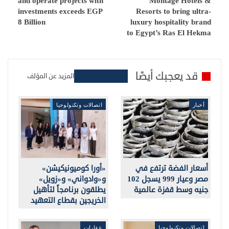
and operate projects with
Montage Hotels &
investments exceeds EGP
Resorts to bring ultra-
8 Billion
luxury hospitality brand
to Egypt’s Ras El Hekma
قد يعجبك أيضًا
المزيد عن المؤلف
أخبار
اتصالات وتكنولوجيا
أسعار الفضة ترتفع في
«أورا كوميونيكيشن»
مصر وعيار 999 يسجل 102
و«وادواني» و«زويل»
جنيه وسط قفزة عالمية
يطلقون برنامجاً لتأهيل
الخريجين بقطاع التعهيد
اتصالات وتكنولوجيا
عقارات