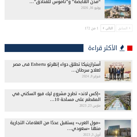
“مدن القابضة” و”ناموس للفنادق”…
يوليو 16, 2026
1 من 172
السابق
التالي
الأكثر قراءة
أسترازينيكا تطلق دواء إنهرتو Enhertu فى مصر
لعلاج سرطان…
فبراير 8, 2024
«إكس لاند» تطرح مشروع ليك فيو السكني في
المقطم على مساحة 10…
مارس 23, 2023
«مول العرب» يستقبل عددًا من العلامات التجارية
منها «سعودي…
أبريل 3, 2023