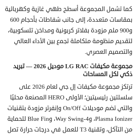
كما تشمل المجموعة أسطح طهي غازية وكهربائية
بمقاسات متعددة، إلى جانب شفاطات بأحجام 600
و900 ملم مزودة بفلاتر كربونية ومداخن تلسكوبية،
لتقديم منظومة متكاملة تجمع بين الأداء العالي
والتصميم العصري.
مجموعة مكيفات LG RAC موديل 2026 — تبريد
ذكي لكل المساحات
ترتكز مجموعة مكيفات إل جي لعام 2026 على
سلسلتين رئيسيتين؛ الأولى HERO المصنعة محليًا
والتي تضم موديلات On/Off وإنفرتر مزودة بتقنيات
Plasma Ionizer، و4-Way Swing، وBlue Fin للحماية
من التآكل، وتقنية T3 للعمل في درجات حرارة تصل