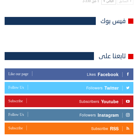
1 من 2٬330
السابق
التالي
فيس بوك
تابعنا على
Facebook
Like our page
Likes
Twitter
Follow Us
Followers
Youtube
Subscribe
Subscribers
Instagram
Follow Us
Followers
RSS
Subscribe
Subscribe