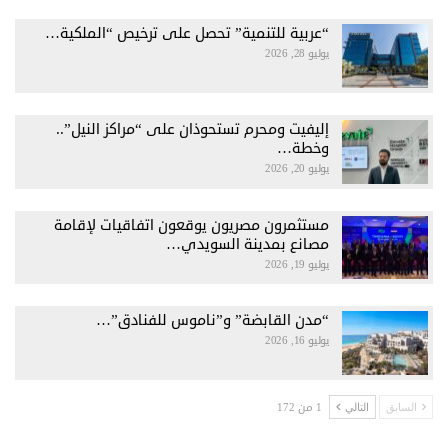
“عربية للتنمية” تحصل على ترخيص “الملكية…
يوليو 28, 2026
إليفيت ومحرم تستحوذان على “مراكز النيل”..
وخطة…
يوليو 20, 2026
مستثمرون مصريون يوقعون اتفاقيات لإقامة
مصانع بمدينة السويدي…
يوليو 19, 2026
“مدن القابضة” و”ناموس للفنادق”…
يوليو 16, 2026
1 من 172
السابق
التالي