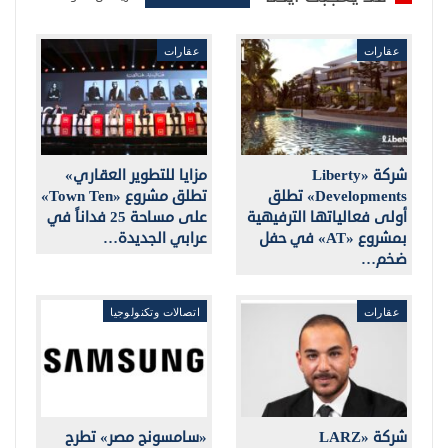
عقارات
عقارات
شركة «Liberty
مزايا للتطوير العقاري»
Developments» تطلق
تطلق مشروع «Town Ten»
أولى فعالياتها الترفيهية
على مساحة 25 فداناً في
بمشروع «AT» في حفل
عرابي الجديدة…
ضخم…
عقارات
اتصالات وتكنولوجيا
شركة «LARZ
«سامسونج مصر» تطرح