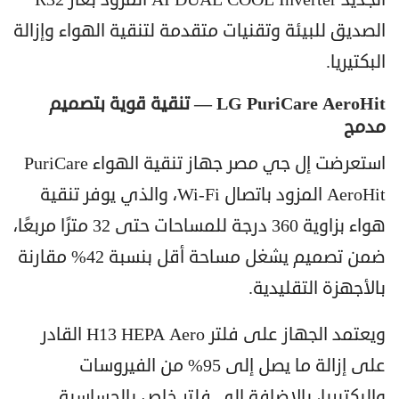
الصديق للبيئة وتقنيات متقدمة لتنقية الهواء وإزالة
البكتيريا.
LG PuriCare AeroHit — تنقية قوية بتصميم
مدمج
استعرضت إل جي مصر جهاز تنقية الهواء PuriCare
AeroHit المزود باتصال Wi-Fi، والذي يوفر تنقية
هواء بزاوية 360 درجة للمساحات حتى 32 مترًا مربعًا،
ضمن تصميم يشغل مساحة أقل بنسبة 42% مقارنة
بالأجهزة التقليدية.
ويعتمد الجهاز على فلتر H13 HEPA Aero القادر
على إزالة ما يصل إلى 95% من الفيروسات
والبكتيريا، بالإضافة إلى فلتر خاص بالحساسية