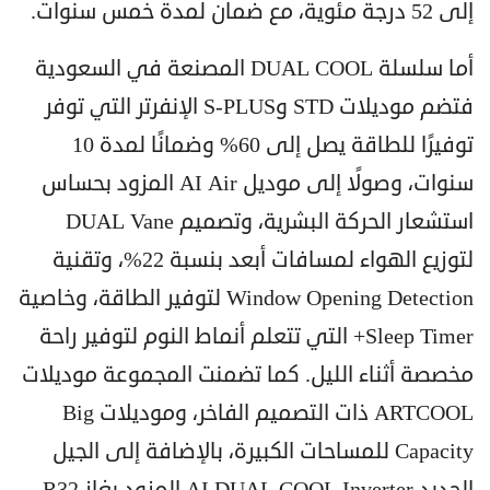
إلى 52 درجة مئوية، مع ضمان لمدة خمس سنوات.
أما سلسلة DUAL COOL المصنعة في السعودية
فتضم موديلات STD وS-PLUS الإنفرتر التي توفر
توفيرًا للطاقة يصل إلى 60% وضمانًا لمدة 10
سنوات، وصولًا إلى موديل AI Air المزود بحساس
استشعار الحركة البشرية، وتصميم DUAL Vane
لتوزيع الهواء لمسافات أبعد بنسبة 22%، وتقنية
Window Opening Detection لتوفير الطاقة، وخاصية
Sleep Timer+ التي تتعلم أنماط النوم لتوفير راحة
مخصصة أثناء الليل. كما تضمنت المجموعة موديلات
ARTCOOL ذات التصميم الفاخر، وموديلات Big
Capacity للمساحات الكبيرة، بالإضافة إلى الجيل
الجديد AI DUAL COOL Inverter المزود بغاز R32