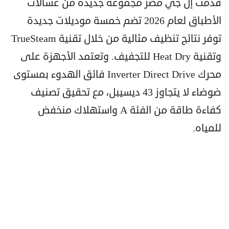
قدمت إل جي مصر مجموعة جديدة من غسالات
الأطباق لعام 2026 تضم خمسة موديلات جديدة
توفر نتائج تنظيف مثالية من خلال تقنية TrueSteam
وتقنية Heat Dry للتجفيف. وتعتمد الأجهزة على
محرك Inverter Direct Drive فائق الهدوء بمستوى
ضوضاء لا يتجاوز 43 ديسيبل، مع تحقيق تصنيف
كفاءة طاقة من الفئة A واستهلاك منخفض
للمياه.