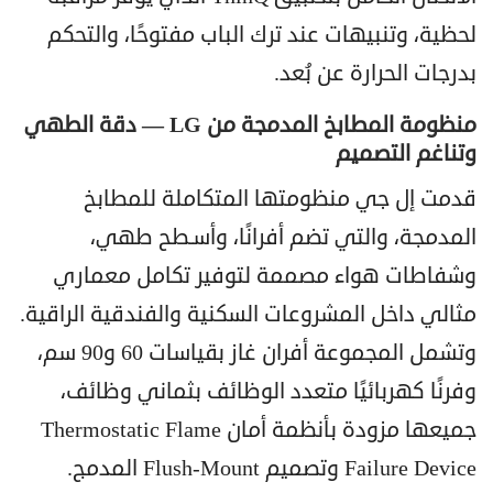
لحظية، وتنبيهات عند ترك الباب مفتوحًا، والتحكم
بدرجات الحرارة عن بُعد.
منظومة المطابخ المدمجة من LG — دقة الطهي
وتناغم التصميم
قدمت إل جي منظومتها المتكاملة للمطابخ
المدمجة، والتي تضم أفرانًا، وأسـطح طهي،
وشفاطات هواء مصممة لتوفير تكامل معماري
مثالي داخل المشروعات السكنية والفندقية الراقية.
وتشمل المجموعة أفران غاز بقياسات 60 و90 سم،
وفرنًا كهربائيًا متعدد الوظائف بثماني وظائف،
جميعها مزودة بأنظمة أمان Thermostatic Flame
Failure Device وتصميم Flush-Mount المدمج.