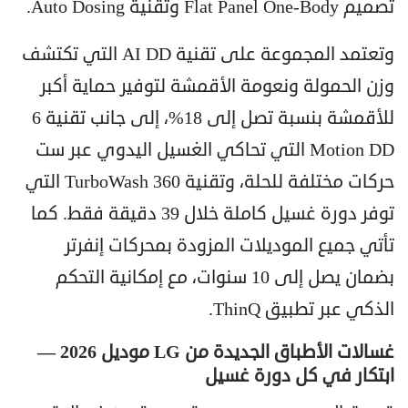
تصميم Flat Panel One-Body وتقنية Auto Dosing.
وتعتمد المجموعة على تقنية AI DD التي تكتشف
وزن الحمولة ونعومة الأقمشة لتوفير حماية أكبر
للأقمشة بنسبة تصل إلى 18%، إلى جانب تقنية 6
Motion DD التي تحاكي الغسيل اليدوي عبر ست
حركات مختلفة للحلة، وتقنية TurboWash 360 التي
توفر دورة غسيل كاملة خلال 39 دقيقة فقط. كما
تأتي جميع الموديلات المزودة بمحركات إنفرتر
بضمان يصل إلى 10 سنوات، مع إمكانية التحكم
الذكي عبر تطبيق ThinQ.
غسالات الأطباق الجديدة من LG موديل 2026 —
ابتكار في كل دورة غسيل