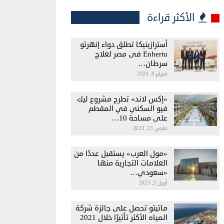
الأكثر قراءة
أسترازينيكا تطلق دواء إنهرتو
Enhertu فى مصر لعلاج
سرطان…
فبراير 8, 2024
«إكس لاند» تطرح مشروع ليك
فيو السكني في المقطم
على مساحة 10…
مارس 23, 2023
«مول العرب» يستقبل عددًا من
العلامات التجارية منها
«سعودي…
أبريل 3, 2023
ماتيتو تحصل على جائزة شركة
المياه الأكثر تأثيرًا خلال 2021