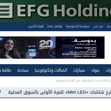
دية
من نحن
سياسة الخصوصية
تواصل معنا
هيئة التحرير
ات
بنوك
سيارات
اتصالات وتكنولوجيا
سياحة
طاقة و
ح آفاقاً جديدة للمقاولات في القارة الأفريقية
«فيفو مصر» تطرح هاتف «Y500» ببطارية سعة 8100 مللي أمبير وشاشة 