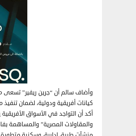
وأضاف سالم أن “جرين ريفير” تسعى من 
كيانات أفريقية ودولية، لضمان تنفيذ 
أكد أن التواجد في الأسواق الأفريقية ي
والمقاولات المصرية” والمساهمة بفاعل
منشآت طبية، إدارية، وسكنية متطورة.