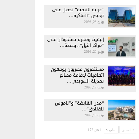
“عربية للتنمية” تحصل على
ترخيص “الملكية…
يوليو 28, 2026
إليفيت ومحرم تستحوذان على
“مراكز النيل”.. وخطة…
يوليو 20, 2026
مستثمرون مصريون يوقعون
اتفاقيات لإقامة مصانع
بمدينة السويدي…
يوليو 19, 2026
“مدن القابضة” و”ناموس
للفنادق”…
يوليو 16, 2026
1 من 172
السابق
التالي