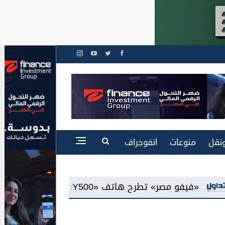
نقل
منوعات
انفوجراف
«AMOLED»