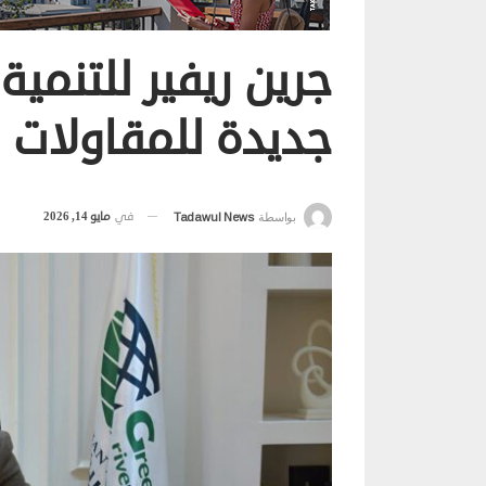
جرين ريفير للتنمية 
جديدة للمقاولات ف
في
مايو 14, 2026
بواسطة
Tadawul News