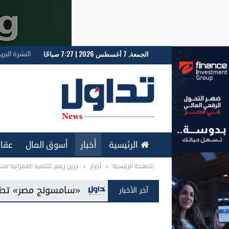
الجمعة, 7 أغسطس 2026 | 7:27 صباحًا
النشرة البري
الرئيسية
أخبار
أسوق المال
عقار
الصفحة الرئيسية
أخبار
جرين ريفير للتنمية العمرانية تفت
ENGLISH
«سامسونج مصر» تطرح شاشات «Mini LED» للمرة الأولى بالسوق المحلية
آخر الأخبار