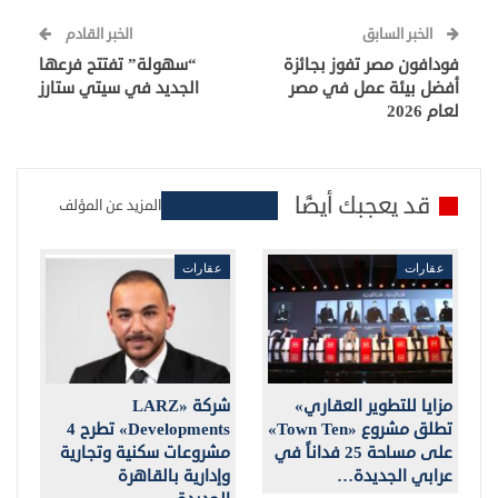
الخبر السابق
الخبر القادم
فودافون مصر تفوز بجائزة
“سهولة” تفتتح فرعها
أفضل بيئة عمل في مصر
الجديد في سيتي ستارز
لعام 2026
قد يعجبك أيضًا
المزيد عن المؤلف
عقارات
عقارات
مزايا للتطوير العقاري»
شركة «LARZ
تطلق مشروع «Town Ten»
Developments» تطرح 4
على مساحة 25 فداناً في
مشروعات سكنية وتجارية
عرابي الجديدة…
وإدارية بالقاهرة