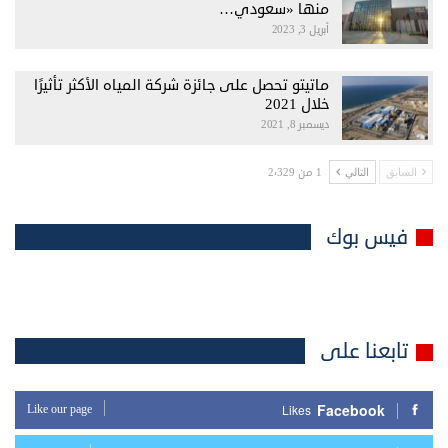
منها «سعودي…
أبريل 3, 2023
ماتيتو تحصل على جائزة شركة المياه الأكثر تأثيرًا
خلال 2021
ديسمبر 8, 2021
1 من 2٬329
السابق
التالي
فيس بوك
تابعنا على
Facebook
Like our page
Likes