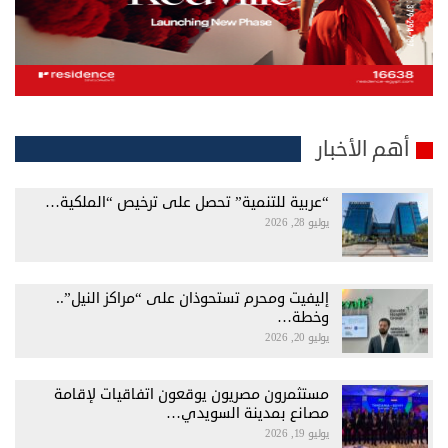
أهم الأخبار
“عربية للتنمية” تحصل على ترخيص “الملكية…
يوليو 28, 2026
إليفيت ومحرم تستحوذان على “مراكز النيل”..
وخطة…
يوليو 20, 2026
مستثمرون مصريون يوقعون اتفاقيات لإقامة
مصانع بمدينة السويدي…
يوليو 19, 2026