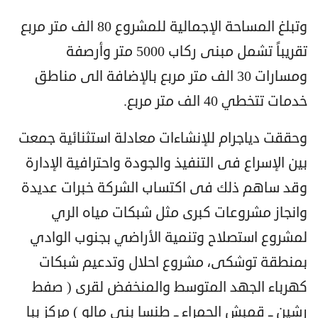
وتبلغ المساحة الإجمالية للمشروع 80 الف متر مربع
تقريباً تشمل مبنى ركاب 5000 متر وأرصفة
ومسارات 30 الف متر مربع بالإضافة الى مناطق
خدمات تتخطي 40 الف متر مربع.
وحققت دياجرام للإنشاءات معادلة استثنائية جمعت
بين الإسراع فى التنفيذ والجودة واحترافية الإدارة
وقد ساهم ذلك فى اكتساب الشركة خبرات عديدة
وانجاز مشروعات كبرى مثل شبكات مياه الري
لمشروع استصلاح وتنمية الأراضي بجنوب الوادي
بمنطقة توشكى، مشروع احلال وتدعيم شبكات
كهرباء الجهد المتوسط والمنخفض لقرى ( صفط
رشين ــ قمبش الحمراء ــ طنسا بنى مالو ) مركز ببا