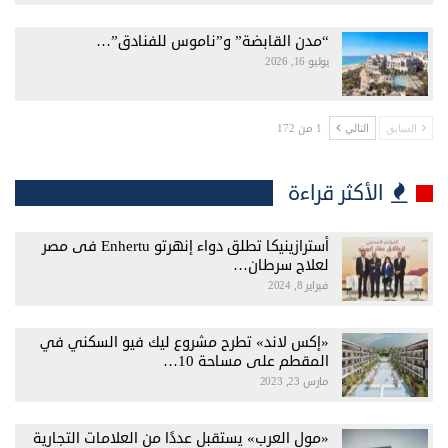
“مدن القابضة” و”ناموس للفنادق”…
يوليو 16, 2026
1 من 172
السابق
التالي
الأكثر قراءة
أسترازينيكا تطلق دواء إنهرتو Enhertu فى مصر
لعلاج سرطان…
فبراير 8, 2024
«إكس لاند» تطرح مشروع ليك فيو السكني في
المقطم على مساحة 10…
مارس 23, 2023
«مول العرب» يستقبل عددًا من العلامات التجارية