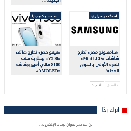
الجديدة…
اتصالات وتكنولوجيا
اتصالات وتكنولوجيا
«سامسونج مصر» تطرح
«فيفو مصر» تطرح هاتف
شاشات «Mini LED»
«Y500» ببطارية سعة
للمرة الأولى بالسوق
8100 مللي أمبير وشاشة
المحلية
«AMOLED»
السابق
التالي
اترك ردًا
لن يتم نشر عنوان بريدك الإلكتروني.