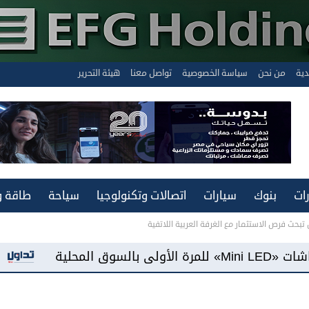
دية
من نحن
سياسة الخصوصية
تواصل معنا
هيئة التحرير
ات
بنوك
سيارات
اتصالات وتكنولوجيا
سياحة
طاقة و
تبحث فرص الاستثمار مع الغرفة العربية اللاتفية
«فيفو مصر» تطرح هاتف «Y500» ببطارية سعة 8100 مللي أمبير وشاشة «AMOLED»