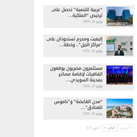
“عربية للتنمية” تحصل على
ترخيص “الملكية…
يوليو 28, 2026
إليفيت ومحرم تستحوذان على
“مراكز النيل”.. وخطة…
يوليو 20, 2026
مستثمرون مصريون يوقعون
اتفاقيات لإقامة مصانع
بمدينة السويدي…
يوليو 19, 2026
“مدن القابضة” و”ناموس
للفنادق”…
يوليو 16, 2026
1 من 172
السابق
التالي