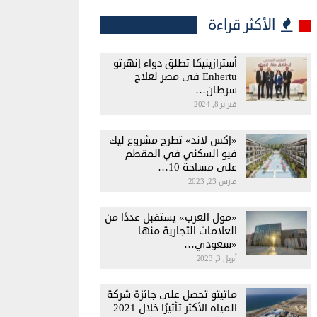
الأكثر قراءة
أسترازينيكا تطلق دواء إنهرتو
Enhertu فى مصر لعلاج
سرطان…
فبراير 8, 2024
«إكس لاند» تطرح مشروع ليك
فيو السكني في المقطم
على مساحة 10…
مارس 23, 2023
«مول العرب» يستقبل عددًا من
العلامات التجارية منها
«سعودي…
أبريل 3, 2023
ماتيتو تحصل على جائزة شركة
المياه الأكثر تأثيرًا خلال 2021