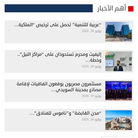
أهم الأخبار
“عربية للتنمية” تحصل على ترخيص “الملكية…
يوليو 28, 2026
إليفيت ومحرم تستحوذان على “مراكز النيل”..
وخطة…
يوليو 20, 2026
مستثمرون مصريون يوقعون اتفاقيات لإقامة
مصانع بمدينة السويدي…
يوليو 19, 2026
“مدن القابضة” و”ناموس للفنادق”…
يوليو 16, 2026