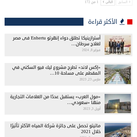
1 من 172
السابق
التالي
الأكثر قراءة
أسترازينيكا تطلق دواء إنهرتو Enhertu فى مصر
لعلاج سرطان…
فبراير 8, 2024
«إكس لاند» تطرح مشروع ليك فيو السكني في
المقطم على مساحة 10…
مارس 23, 2023
«مول العرب» يستقبل عددًا من العلامات التجارية
منها «سعودي…
أبريل 3, 2023
ماتيتو تحصل على جائزة شركة المياه الأكثر تأثيرًا
خلال 2021