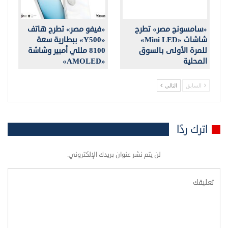
«سامسونج مصر» تطرح
«فيفو مصر» تطرح هاتف
شاشات «Mini LED»
«Y500» ببطارية سعة
للمرة الأولى بالسوق
8100 مللي أمبير وشاشة
المحلية
«AMOLED»
السابق
التالي
اترك ردًا
لن يتم نشر عنوان بريدك الإلكتروني.