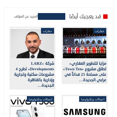
قد يعجبك أيضًا
المزيد عن المؤلف
عقارات
عقارات
مزايا للتطوير العقاري»
شركة «LARZ
تطلق مشروع «Town Ten»
Developments» تطرح 4
على مساحة 25 فداناً في
مشروعات سكنية وتجارية
عرابي الجديدة…
وإدارية بالقاهرة
الجديدة…
اتصالات وتكنولوجيا
اتصالات وتكنولوجيا