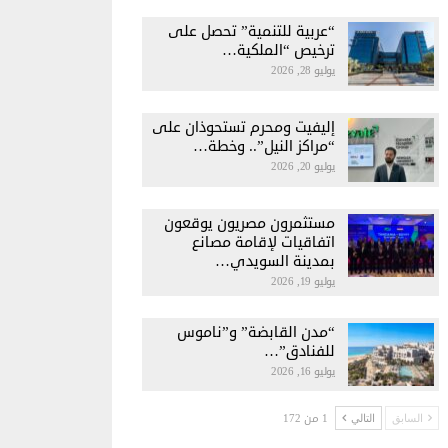
“عربية للتنمية” تحصل على
ترخيص “الملكية…
يوليو 28, 2026
إليفيت ومحرم تستحوذان على
“مراكز النيل”.. وخطة…
يوليو 20, 2026
مستثمرون مصريون يوقعون
اتفاقيات لإقامة مصانع
بمدينة السويدي…
يوليو 19, 2026
“مدن القابضة” و”ناموس
للفنادق”…
يوليو 16, 2026
1 من 172
السابق
التالي