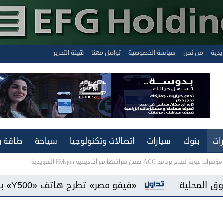
يدية
من نحن
سياسة الخصوصية
تواصل معنا
هيئة التحرير
ات
بنوك
سيارات
اتصالات وتكنولوجيا
سياحة
طاقة و
تف «Y500» ببطارية سعة 8100 مللي أمبير وشاشة «AMOLED»