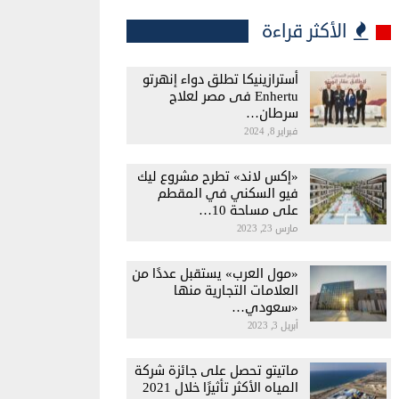
الأكثر قراءة
أسترازينيكا تطلق دواء إنهرتو
Enhertu فى مصر لعلاج
سرطان…
فبراير 8, 2024
«إكس لاند» تطرح مشروع ليك
فيو السكني في المقطم
على مساحة 10…
مارس 23, 2023
«مول العرب» يستقبل عددًا من
العلامات التجارية منها
«سعودي…
أبريل 3, 2023
ماتيتو تحصل على جائزة شركة
المياه الأكثر تأثيرًا خلال 2021