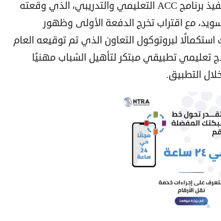
تستكمل شركة Rock Developments تنفيذ برنامج ACC التعليمي والتدريبي، الذي وقعته
ون مع أكاديمية كلية Helsjon بالسويد، مع اقتراب تخرج الدفعة الأولى وظهور
استكمالًا لبروتوكول التعاون الذي تم توقيعه العام
تعليمي تطبيقي مبتكر لتأهيل الشباب مهنيًا
لال التطبيق.