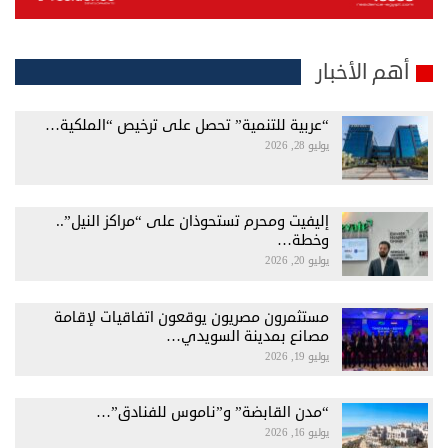
أهم الأخبار
“عربية للتنمية” تحصل على ترخيص “الملكية…
يوليو 28, 2026
إليفيت ومحرم تستحوذان على “مراكز النيل”..
وخطة…
يوليو 20, 2026
مستثمرون مصريون يوقعون اتفاقيات لإقامة
مصانع بمدينة السويدي…
يوليو 19, 2026
“مدن القابضة” و”ناموس للفنادق”…
يوليو 16, 2026