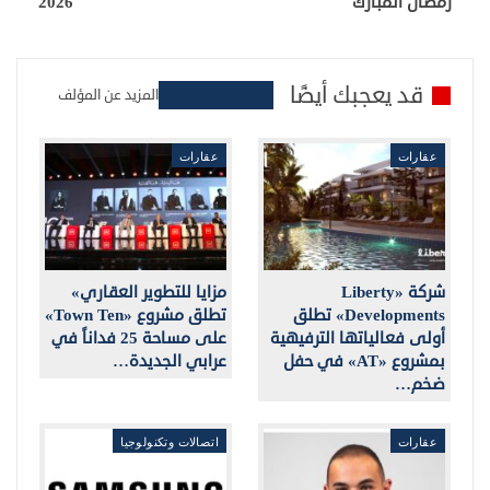
رمضان المبارك
2026
قد يعجبك أيضًا
المزيد عن المؤلف
عقارات
عقارات
شركة «Liberty
مزايا للتطوير العقاري»
Developments» تطلق
تطلق مشروع «Town Ten»
أولى فعالياتها الترفيهية
على مساحة 25 فداناً في
بمشروع «AT» في حفل
عرابي الجديدة…
ضخم…
عقارات
اتصالات وتكنولوجيا