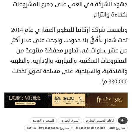
جهود الشركة في العمل على جميع المشروعات
بكفاءة والتزام.
وتأسست شركة أركانيا للتطوير العقاري عام 2014
تحت شعار «أُفُقٌ بلا حدود»، ونجحت على مدار أكثر
من عشر سنوات في تطوير محفظة متنوعة من
المشروعات السكنية، والتجارية، والإدارية، والطبية،
والفندقية، والسياحية، على مساحة تطوير تخطت
330,000 م².
أركانيا للتطوير العقاري
السوق العقاري
المنصورة الجديدة
مشروع Arkania Business Hub – ABH
مشروع LAVIDA - New Mansoura