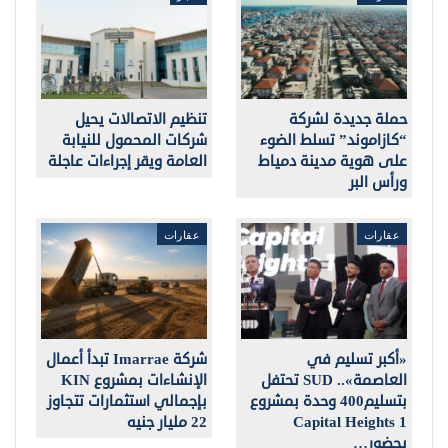
حملة جديدة لشركة
تنظيم الاتصالات يحيل
“كازاموند” تسلط الضوء
شركات المحمول للنيابة
على هوية مدينة دمياط
العامة ويقر إجراءات عاجلة
ورأس البر
عقارات
عقارات
«أكبر تسليم في
شركة Imarrae تبدأ أعمال
العاصمة».. SUD تحتفل
الإنشاءات بمشروع KIN
بتسليم400 وحدة بمشروع
بإجمالي استثمارات تتجاوز
Capital Heights 1
22 مليار جنيه
بحضور…