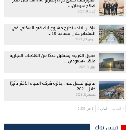
أسترازينيكا تطلق دواء إنهرتو Enhertu فى مصر
لعلاج سرطان…
فبراير 8, 2024
«إكس لاند» تطرح مشروع ليك فيو السكني في
المقطم على مساحة 10…
مارس 23, 2023
«مول العرب» يستقبل عددًا من العلامات التجارية
منها «سعودي…
أبريل 3, 2023
ماتيتو تحصل على جائزة شركة المياه الأكثر تأثيرًا
خلال 2021
ديسمبر 8, 2021
1 من 2٬333
السابق
التالي
فيس بوك