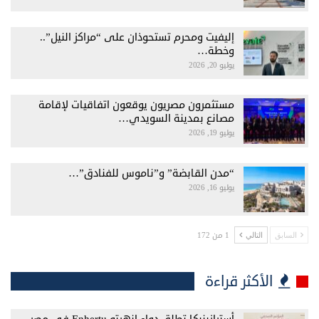
إليفيت ومحرم تستحوذان على “مراكز النيل”..
وخطة…
يوليو 20, 2026
مستثمرون مصريون يوقعون اتفاقيات لإقامة
مصانع بمدينة السويدي…
يوليو 19, 2026
“مدن القابضة” و”ناموس للفنادق”…
يوليو 16, 2026
1 من 172
السابق
التالي
الأكثر قراءة