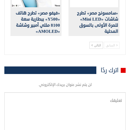
«سامسونج مصر» تطرح
«فيفو مصر» تطرح هاتف
شاشات «Mini LED»
«Y500» ببطارية سعة
للمرة الأولى بالسوق
8100 مللي أمبير وشاشة
المحلية
«AMOLED»
السابق
التالي
اترك ردًا
لن يتم نشر عنوان بريدك الإلكتروني.