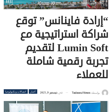
“إرادة فاينانس” توقع
شراكة استراتيجية مع
Lumin Soft لتقديم
تجربة رقمية شاملة
للعملاء
أخبار
اتصالات وتكنولوجيا
في
ديسمبر 9, 2025
بواسطة
Tadawul News