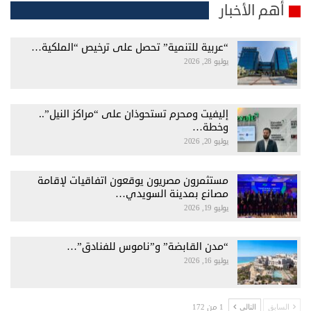
أهم الأخبار
“عربية للتنمية” تحصل على ترخيص “الملكية…
يوليو 28, 2026
إليفيت ومحرم تستحوذان على “مراكز النيل”..
وخطة…
يوليو 20, 2026
مستثمرون مصريون يوقعون اتفاقيات لإقامة
مصانع بمدينة السويدي…
يوليو 19, 2026
“مدن القابضة” و”ناموس للفنادق”…
يوليو 16, 2026
1 من 172
السابق
التالي