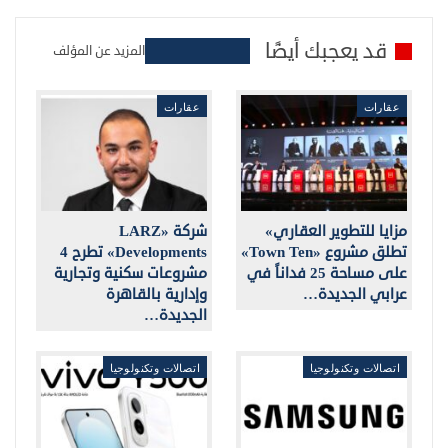
قد يعجبك أيضًا
المزيد عن المؤلف
عقارات
عقارات
مزايا للتطوير العقاري»
شركة «LARZ
تطلق مشروع «Town Ten»
Developments» تطرح 4
على مساحة 25 فداناً في
مشروعات سكنية وتجارية
عرابي الجديدة…
وإدارية بالقاهرة
الجديدة…
اتصالات وتكنولوجيا
اتصالات وتكنولوجيا